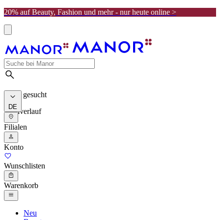
20% auf Beauty, Fashion und mehr - nur heute online >
Meist gesucht
DE
Suchverlauf
Filialen
Konto
Wunschlisten
Warenkorb
Neu