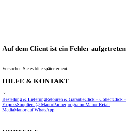
Auf dem Client ist ein Fehler aufgetreten
Versuchen Sie es bitte später erneut.
HILFE & KONTAKT
Bestellung & Lieferung
Retouren & Garantie
Click + Collect
Click +
Express
Suppliers @ Manor
Partnerprogramm
Manor Retail
Media
Manor auf WhatsApp