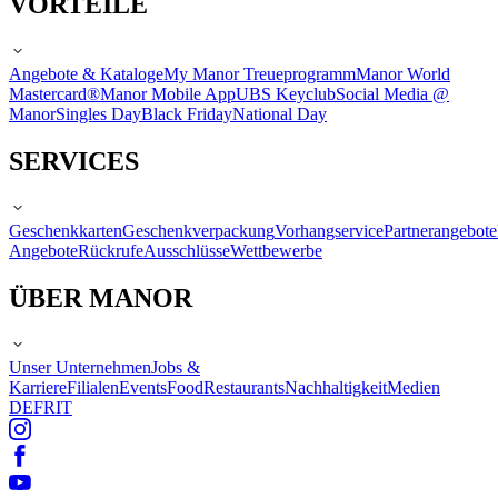
VORTEILE
Angebote & Kataloge
My Manor Treueprogramm
Manor World
Mastercard®
Manor Mobile App
UBS Keyclub
Social Media @
Manor
Singles Day
Black Friday
National Day
SERVICES
Geschenkkarten
Geschenkverpackung
Vorhangservice
Partnerangebote
Angebote
Rückrufe
Ausschlüsse
Wettbewerbe
ÜBER MANOR
Unser Unternehmen
Jobs &
Karriere
Filialen
Events
Food
Restaurants
Nachhaltigkeit
Medien
DE
FR
IT