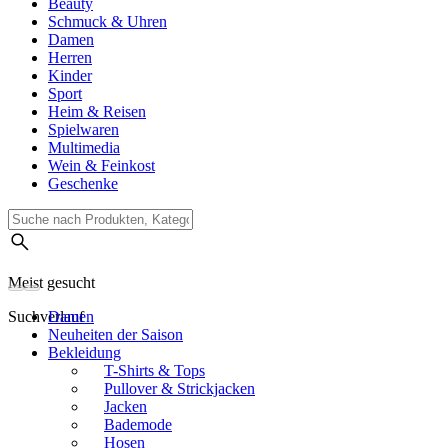
Beauty
Schmuck & Uhren
Damen
Herren
Kinder
Sport
Heim & Reisen
Spielwaren
Multimedia
Wein & Feinkost
Geschenke
Meist gesucht
Suchverlauf
Damen
Neuheiten der Saison
Bekleidung
T-Shirts & Tops
Pullover & Strickjacken
Jacken
Bademode
Hosen