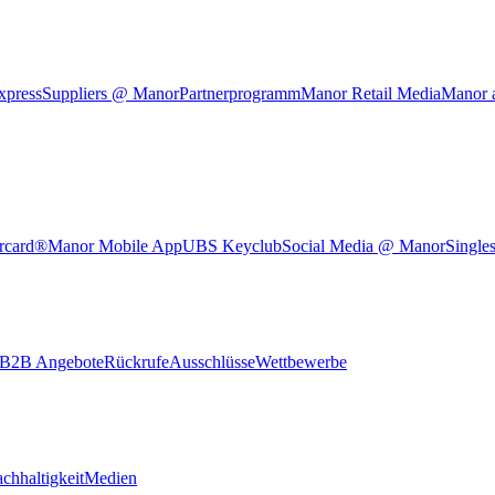
xpress
Suppliers @ Manor
Partnerprogramm
Manor Retail Media
Manor 
rcard®
Manor Mobile App
UBS Keyclub
Social Media @ Manor
Single
B2B Angebote
Rückrufe
Ausschlüsse
Wettbewerbe
chhaltigkeit
Medien