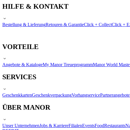
HILFE & KONTAKT
Bestellung & Lieferung
Retouren & Garantie
Click + Collect
Click + E
VORTEILE
Angebote & Kataloge
My Manor Treueprogramm
Manor World Maste
SERVICES
Geschenkkarten
Geschenkverpackung
Vorhangservice
Partnerangebote
ÜBER MANOR
Unser Unternehmen
Jobs & Karriere
Filialen
Events
Food
Restaurants
Na