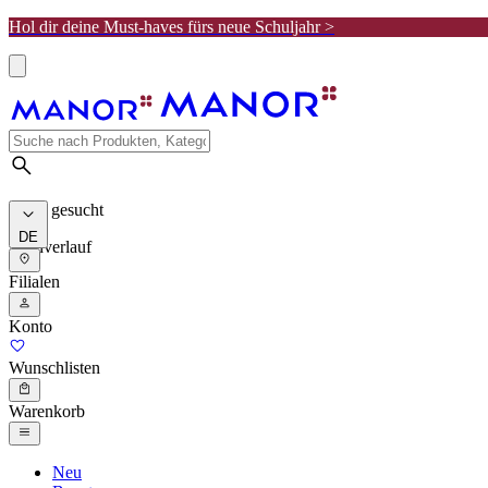
Hol dir deine Must-haves fürs neue Schuljahr >
Meist gesucht
DE
Suchverlauf
Filialen
Konto
Wunschlisten
Warenkorb
Neu