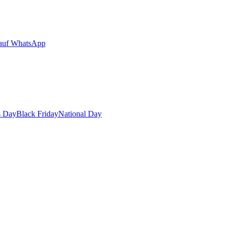
auf WhatsApp
s Day
Black Friday
National Day