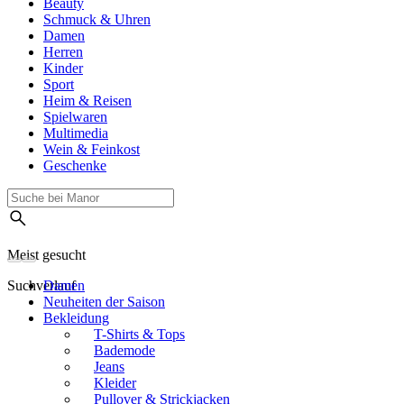
Beauty
Schmuck & Uhren
Damen
Herren
Kinder
Sport
Heim & Reisen
Spielwaren
Multimedia
Wein & Feinkost
Geschenke
Meist gesucht
Suchverlauf
Damen
Neuheiten der Saison
Bekleidung
T-Shirts & Tops
Bademode
Jeans
Kleider
Pullover & Strickjacken