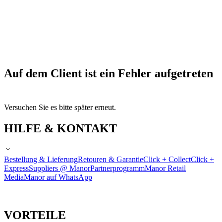
Auf dem Client ist ein Fehler aufgetreten
Versuchen Sie es bitte später erneut.
HILFE & KONTAKT
Bestellung & Lieferung
Retouren & Garantie
Click + Collect
Click +
Express
Suppliers @ Manor
Partnerprogramm
Manor Retail
Media
Manor auf WhatsApp
VORTEILE