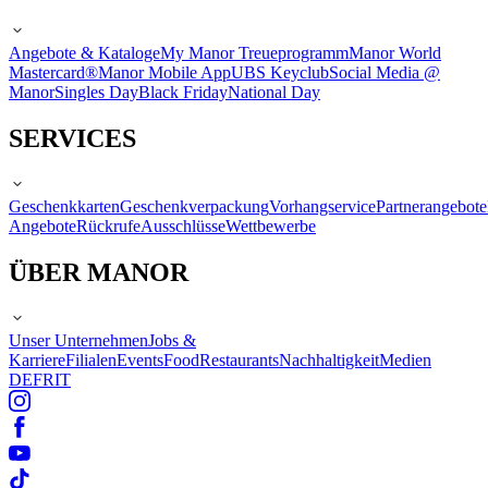
Angebote & Kataloge
My Manor Treueprogramm
Manor World
Mastercard®
Manor Mobile App
UBS Keyclub
Social Media @
Manor
Singles Day
Black Friday
National Day
SERVICES
Geschenkkarten
Geschenkverpackung
Vorhangservice
Partnerangebote
Angebote
Rückrufe
Ausschlüsse
Wettbewerbe
ÜBER MANOR
Unser Unternehmen
Jobs &
Karriere
Filialen
Events
Food
Restaurants
Nachhaltigkeit
Medien
DE
FR
IT