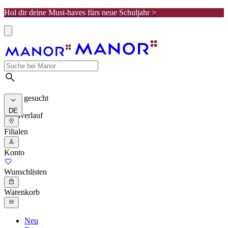
Hol dir deine Must-haves fürs neue Schuljahr >
Meist gesucht
DE
Suchverlauf
Filialen
Konto
Wunschlisten
Warenkorb
Neu