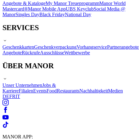
Angebote & Kataloge
My Manor Treueprogramm
Manor World
Mastercard®
Manor Mobile App
UBS Keyclub
Social Media @
Manor
Singles Day
Black Friday
National Day
SERVICES
Geschenkkarten
Geschenkverpackung
Vorhangservice
Partnerangebote
Angebote
Rückrufe
Ausschlüsse
Wettbewerbe
ÜBER MANOR
Unser Unternehmen
Jobs &
Karriere
Filialen
Events
Food
Restaurants
Nachhaltigkeit
Medien
DE
FR
IT
MANOR APP: