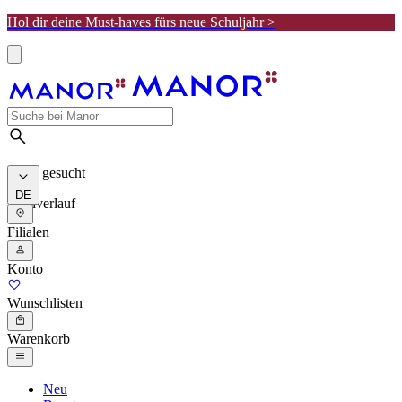
Hol dir deine Must-haves fürs neue Schuljahr >
Meist gesucht
DE
Suchverlauf
Filialen
Konto
Wunschlisten
Warenkorb
Neu