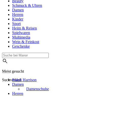
Beauty
Schmuck & Uhren
Damen
Herren
Kinder
Sport
Heim & Reisen
Spielwaren
Multimedia
Wein & Feinkost
Geschenke
Meist gesucht
Suchverlauf
Ralph Harrison
Damen
Damenschuhe
Herren