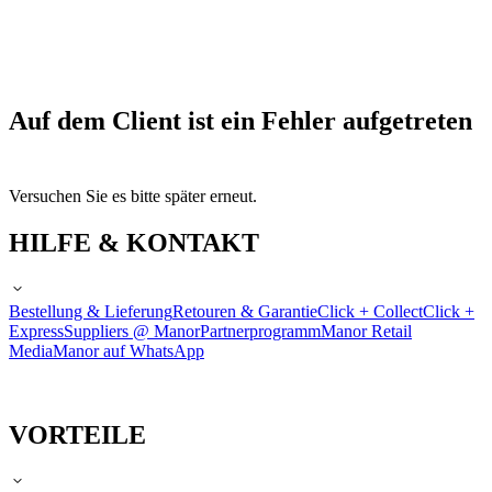
Auf dem Client ist ein Fehler aufgetreten
Versuchen Sie es bitte später erneut.
HILFE & KONTAKT
Bestellung & Lieferung
Retouren & Garantie
Click + Collect
Click +
Express
Suppliers @ Manor
Partnerprogramm
Manor Retail
Media
Manor auf WhatsApp
VORTEILE