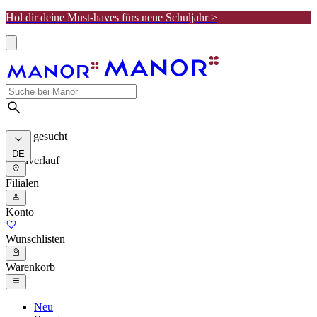
Hol dir deine Must-haves fürs neue Schuljahr >
Meist gesucht
DE
Suchverlauf
Filialen
Konto
Wunschlisten
Warenkorb
Neu