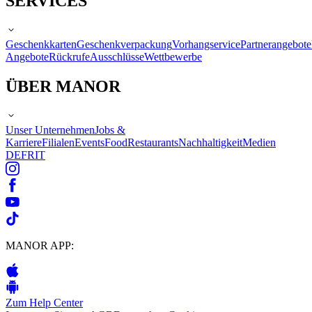
SERVICES
Geschenkkarten
Geschenkverpackung
Vorhangservice
Partnerangebote
Angebote
Rückrufe
Ausschlüsse
Wettbewerbe
ÜBER MANOR
Unser Unternehmen
Jobs &
Karriere
Filialen
Events
Food
Restaurants
Nachhaltigkeit
Medien
DE
FR
IT
MANOR APP:
Zum Help Center