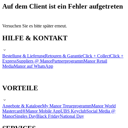
Auf dem Client ist ein Fehler aufgetreten
Versuchen Sie es bitte später erneut.
HILFE & KONTAKT
Bestellung & Lieferung
Retouren & Garantie
Click + Collect
Click +
Express
Suppliers @ Manor
Partnerprogramm
Manor Retail
Media
Manor auf WhatsApp
VORTEILE
Angebote & Kataloge
My Manor Treueprogramm
Manor World
Mastercard®
Manor Mobile App
UBS Keyclub
Social Media @
Manor
Singles Day
Black Friday
National Day