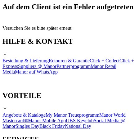
Auf dem Client ist ein Fehler aufgetreten
Versuchen Sie es bitte später erneut.
HILFE & KONTAKT
Bestellung & Lieferung
Retouren & Garantie
Click + Collect
Click +
Express
Suppliers @ Manor
Partnerprogramm
Manor Retail
Media
Manor auf WhatsApp
VORTEILE
Angebote & Kataloge
My Manor Treueprogramm
Manor World
Mastercard®
Manor Mobile App
UBS Keyclub
Social Media @
Manor
Singles Day
Black Friday
National Day