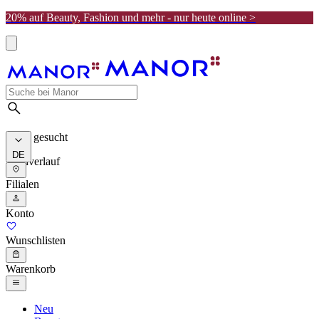
20% auf Beauty, Fashion und mehr - nur heute online >
Meist gesucht
DE
Suchverlauf
Filialen
Konto
Wunschlisten
Warenkorb
Neu