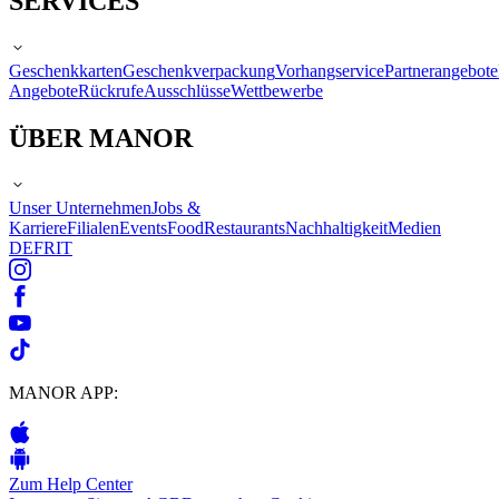
SERVICES
Geschenkkarten
Geschenkverpackung
Vorhangservice
Partnerangebote
Angebote
Rückrufe
Ausschlüsse
Wettbewerbe
ÜBER MANOR
Unser Unternehmen
Jobs &
Karriere
Filialen
Events
Food
Restaurants
Nachhaltigkeit
Medien
DE
FR
IT
MANOR APP:
Zum Help Center