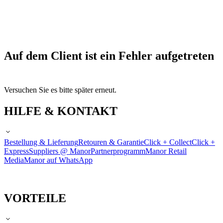
Auf dem Client ist ein Fehler aufgetreten
Versuchen Sie es bitte später erneut.
HILFE & KONTAKT
Bestellung & Lieferung
Retouren & Garantie
Click + Collect
Click +
Express
Suppliers @ Manor
Partnerprogramm
Manor Retail
Media
Manor auf WhatsApp
VORTEILE