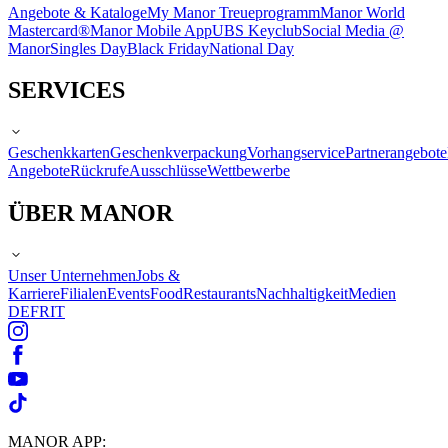
Angebote & Kataloge
My Manor Treueprogramm
Manor World
Mastercard®
Manor Mobile App
UBS Keyclub
Social Media @
Manor
Singles Day
Black Friday
National Day
SERVICES
Geschenkkarten
Geschenkverpackung
Vorhangservice
Partnerangebote
Angebote
Rückrufe
Ausschlüsse
Wettbewerbe
ÜBER MANOR
Unser Unternehmen
Jobs &
Karriere
Filialen
Events
Food
Restaurants
Nachhaltigkeit
Medien
DE
FR
IT
MANOR APP: