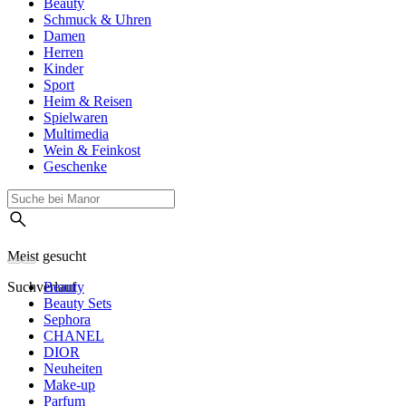
Beauty
Schmuck & Uhren
Damen
Herren
Kinder
Sport
Heim & Reisen
Spielwaren
Multimedia
Wein & Feinkost
Geschenke
Meist gesucht
Suchverlauf
Beauty
Beauty Sets
Sephora
CHANEL
DIOR
Neuheiten
Make-up
Parfum