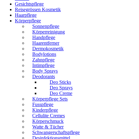
Gesichtspflege
Reisegrössen Kosmetik
Haarpflege
Körperpflege
Sonnenpflege
Körperreinigung
Handpflege
Haarentferner
Dermokosmetik
Bodylotions
Zahnpflege
Intimpflege
Body Sprays
Deodorants
Deo Sticks
Deo Sprays
Deo Creme
Körperpflege Sets
Fusspflege
Kinderpflege
Cellulite Cremes
Körperschmuck
Watte & Tücher
Schwangerschaftspflege
Desinfektionsmittel