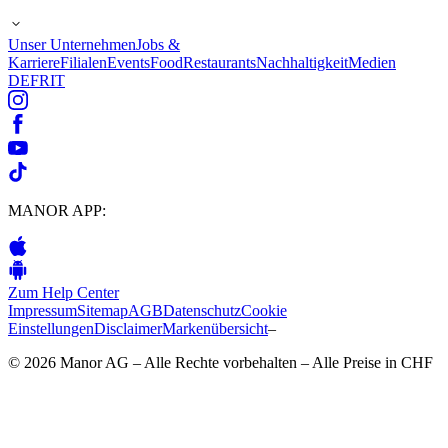
Unser Unternehmen
Jobs &
Karriere
Filialen
Events
Food
Restaurants
Nachhaltigkeit
Medien
DE
FR
IT
MANOR APP:
Zum Help Center
Impressum
Sitemap
AGB
Datenschutz
Cookie
Einstellungen
Disclaimer
Markenübersicht
–
© 2026 Manor AG – Alle Rechte vorbehalten – Alle Preise in CHF