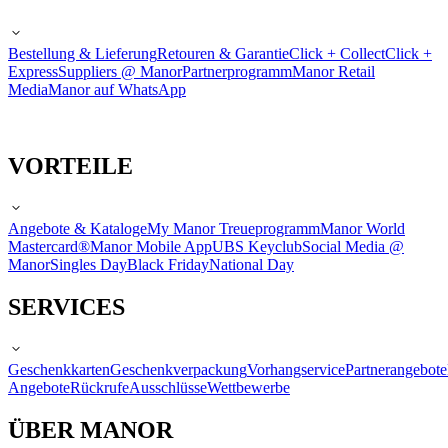
Bestellung & Lieferung
Retouren & Garantie
Click + Collect
Click +
Express
Suppliers @ Manor
Partnerprogramm
Manor Retail
Media
Manor auf WhatsApp
VORTEILE
Angebote & Kataloge
My Manor Treueprogramm
Manor World
Mastercard®
Manor Mobile App
UBS Keyclub
Social Media @
Manor
Singles Day
Black Friday
National Day
SERVICES
Geschenkkarten
Geschenkverpackung
Vorhangservice
Partnerangebote
Angebote
Rückrufe
Ausschlüsse
Wettbewerbe
ÜBER MANOR