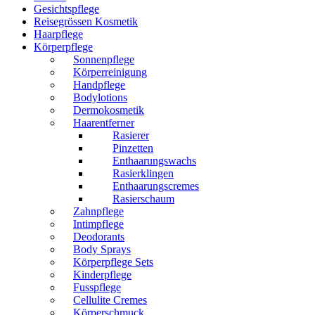
Gesichtspflege
Reisegrössen Kosmetik
Haarpflege
Körperpflege
Sonnenpflege
Körperreinigung
Handpflege
Bodylotions
Dermokosmetik
Haarentferner
Rasierer
Pinzetten
Enthaarungswachs
Rasierklingen
Enthaarungscremes
Rasierschaum
Zahnpflege
Intimpflege
Deodorants
Body Sprays
Körperpflege Sets
Kinderpflege
Fusspflege
Cellulite Cremes
Körperschmuck