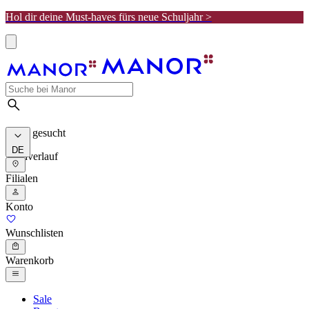
Hol dir deine Must-haves fürs neue Schuljahr >
Meist gesucht
DE
Suchverlauf
Filialen
Konto
Wunschlisten
Warenkorb
Sale