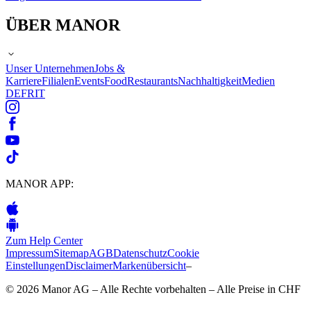
ÜBER MANOR
Unser Unternehmen
Jobs &
Karriere
Filialen
Events
Food
Restaurants
Nachhaltigkeit
Medien
DE
FR
IT
MANOR APP:
Zum Help Center
Impressum
Sitemap
AGB
Datenschutz
Cookie
Einstellungen
Disclaimer
Markenübersicht
–
© 2026 Manor AG – Alle Rechte vorbehalten – Alle Preise in CHF