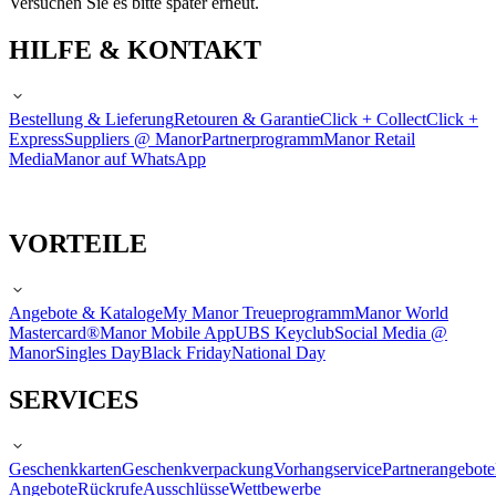
Versuchen Sie es bitte später erneut.
HILFE & KONTAKT
Bestellung & Lieferung
Retouren & Garantie
Click + Collect
Click +
Express
Suppliers @ Manor
Partnerprogramm
Manor Retail
Media
Manor auf WhatsApp
VORTEILE
Angebote & Kataloge
My Manor Treueprogramm
Manor World
Mastercard®
Manor Mobile App
UBS Keyclub
Social Media @
Manor
Singles Day
Black Friday
National Day
SERVICES
Geschenkkarten
Geschenkverpackung
Vorhangservice
Partnerangebote
Angebote
Rückrufe
Ausschlüsse
Wettbewerbe