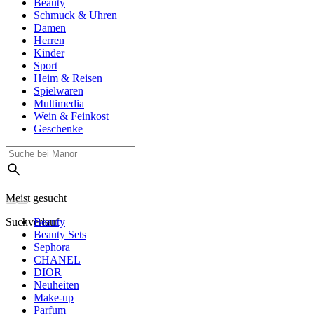
Beauty
Schmuck & Uhren
Damen
Herren
Kinder
Sport
Heim & Reisen
Spielwaren
Multimedia
Wein & Feinkost
Geschenke
Meist gesucht
Suchverlauf
Beauty
Beauty Sets
Sephora
CHANEL
DIOR
Neuheiten
Make-up
Parfum