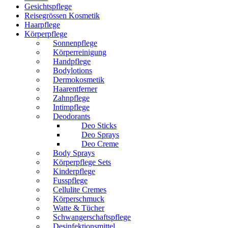
Gesichtspflege
Reisegrössen Kosmetik
Haarpflege
Körperpflege
Sonnenpflege
Körperreinigung
Handpflege
Bodylotions
Dermokosmetik
Haarentferner
Zahnpflege
Intimpflege
Deodorants
Deo Sticks
Deo Sprays
Deo Creme
Body Sprays
Körperpflege Sets
Kinderpflege
Fusspflege
Cellulite Cremes
Körperschmuck
Watte & Tücher
Schwangerschaftspflege
Desinfektionsmittel