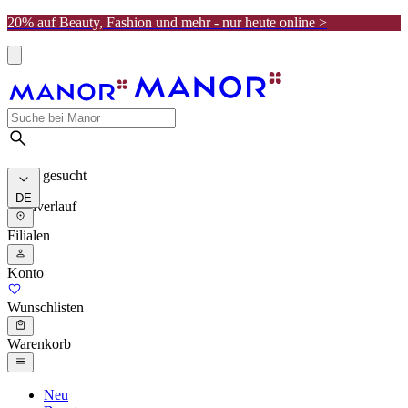
20% auf Beauty, Fashion und mehr - nur heute online >
Meist gesucht
DE
Suchverlauf
Filialen
Konto
Wunschlisten
Warenkorb
Neu