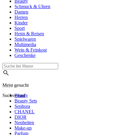
Beauty
Schmuck & Uhren
Damen
Herren
Kinder
Sport
Heim & Reisen
Spielwaren
Multimedia
Wein & Feinkost
Geschenke
Meist gesucht
Suchverlauf
Beauty
Beauty Sets
Sephora
CHANEL
DIOR
Neuheiten
Make-up
Parfum