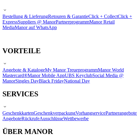
Bestellung & Lieferung
Retouren & Garantie
Click + Collect
Click +
Express
Suppliers @ Manor
Partnerprogramm
Manor Retail
Media
Manor auf WhatsApp
VORTEILE
Angebote & Kataloge
My Manor Treueprogramm
Manor World
Mastercard®
Manor Mobile App
UBS Keyclub
Social Media @
Manor
Singles Day
Black Friday
National Day
SERVICES
Geschenkkarten
Geschenkverpackung
Vorhangservice
Partnerangebote
Angebote
Rückrufe
Ausschlüsse
Wettbewerbe
ÜBER MANOR