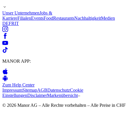
Unser Unternehmen
Jobs &
Karriere
Filialen
Events
Food
Restaurants
Nachhaltigkeit
Medien
DE
FR
IT
MANOR APP:
Zum Help Center
Impressum
Sitemap
AGB
Datenschutz
Cookie
Einstellungen
Disclaimer
Markenübersicht
–
© 2026 Manor AG – Alle Rechte vorbehalten – Alle Preise in CHF