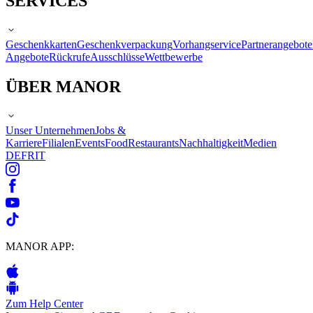
SERVICES
Geschenkkarten
Geschenkverpackung
Vorhangservice
Partnerangebote
Angebote
Rückrufe
Ausschlüsse
Wettbewerbe
ÜBER MANOR
Unser Unternehmen
Jobs &
Karriere
Filialen
Events
Food
Restaurants
Nachhaltigkeit
Medien
DE
FR
IT
MANOR APP:
Zum Help Center