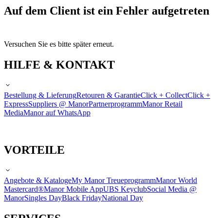
Auf dem Client ist ein Fehler aufgetreten
Versuchen Sie es bitte später erneut.
HILFE & KONTAKT
Bestellung & Lieferung
Retouren & Garantie
Click + Collect
Click +
Express
Suppliers @ Manor
Partnerprogramm
Manor Retail
Media
Manor auf WhatsApp
VORTEILE
Angebote & Kataloge
My Manor Treueprogramm
Manor World
Mastercard®
Manor Mobile App
UBS Keyclub
Social Media @
Manor
Singles Day
Black Friday
National Day