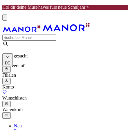
Hol dir deine Must-haves fürs neue Schuljahr >
Meist gesucht
DE
Suchverlauf
Filialen
Konto
Wunschlisten
Warenkorb
Neu