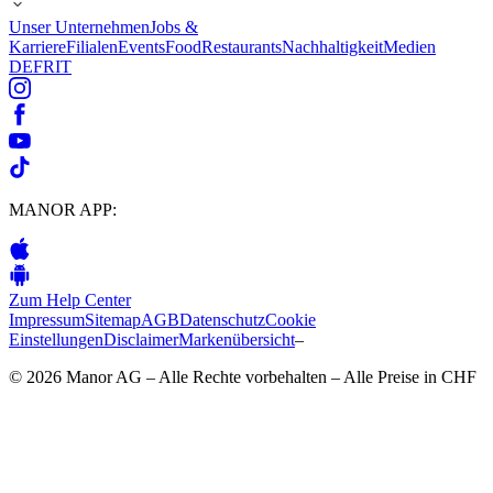
Unser Unternehmen
Jobs &
Karriere
Filialen
Events
Food
Restaurants
Nachhaltigkeit
Medien
DE
FR
IT
MANOR APP:
Zum Help Center
Impressum
Sitemap
AGB
Datenschutz
Cookie
Einstellungen
Disclaimer
Markenübersicht
–
© 2026 Manor AG – Alle Rechte vorbehalten – Alle Preise in CHF