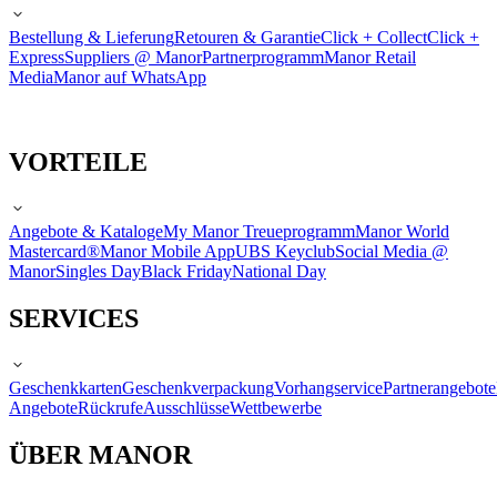
Bestellung & Lieferung
Retouren & Garantie
Click + Collect
Click +
Express
Suppliers @ Manor
Partnerprogramm
Manor Retail
Media
Manor auf WhatsApp
VORTEILE
Angebote & Kataloge
My Manor Treueprogramm
Manor World
Mastercard®
Manor Mobile App
UBS Keyclub
Social Media @
Manor
Singles Day
Black Friday
National Day
SERVICES
Geschenkkarten
Geschenkverpackung
Vorhangservice
Partnerangebote
Angebote
Rückrufe
Ausschlüsse
Wettbewerbe
ÜBER MANOR