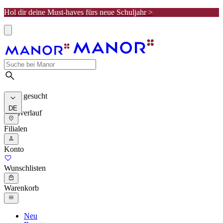
Hol dir deine Must-haves fürs neue Schuljahr >
Meist gesucht
DE
Suchverlauf
Filialen
Konto
Wunschlisten
Warenkorb
Neu