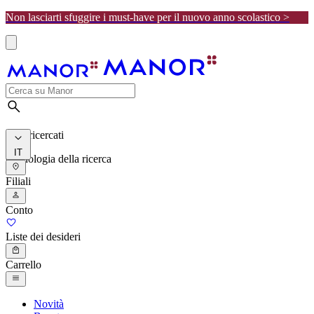
Non lasciarti sfuggire i must-have per il nuovo anno scolastico >
I più ricercati
IT
Cronologia della ricerca
Filiali
Conto
Liste dei desideri
Carrello
Novità