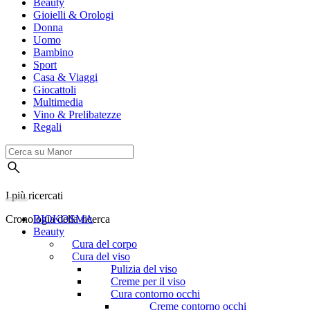
Beauty
Gioielli & Orologi
Donna
Uomo
Bambino
Sport
Casa & Viaggi
Giocattoli
Multimedia
Vino & Prelibatezze
Regali
I più ricercati
Cronologia della ricerca
BIOKOSMA
Beauty
Cura del corpo
Cura del viso
Pulizia del viso
Creme per il viso
Cura contorno occhi
Creme contorno occhi