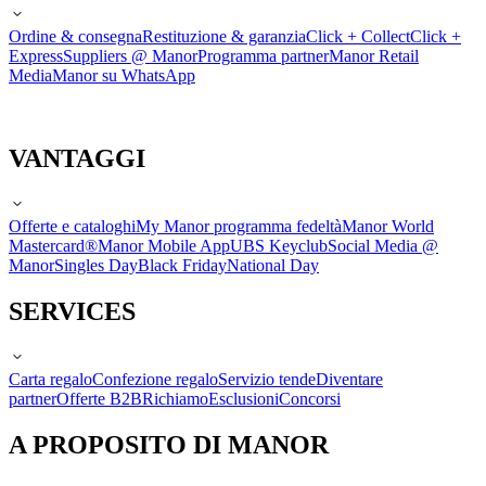
Ordine & consegna
Restituzione & garanzia
Click + Collect
Click +
Express
Suppliers @ Manor
Programma partner
Manor Retail
Media
Manor su WhatsApp
VANTAGGI
Offerte e cataloghi
My Manor programma fedeltà
Manor World
Mastercard®
Manor Mobile App
UBS Keyclub
Social Media @
Manor
Singles Day
Black Friday
National Day
SERVICES
Carta regalo
Confezione regalo
Servizio tende
Diventare
partner
Offerte B2B
Richiamo
Esclusioni
Concorsi
A PROPOSITO DI MANOR