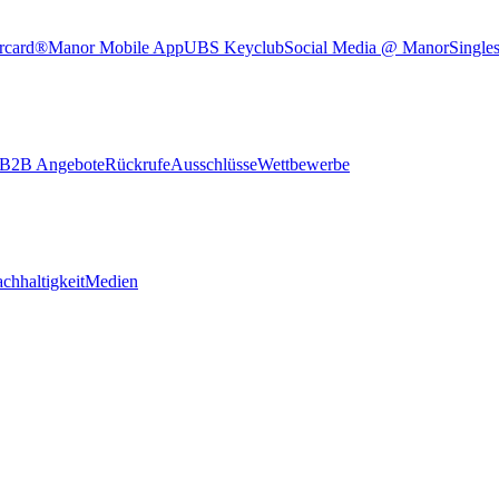
rcard®
Manor Mobile App
UBS Keyclub
Social Media @ Manor
Single
B2B Angebote
Rückrufe
Ausschlüsse
Wettbewerbe
chhaltigkeit
Medien