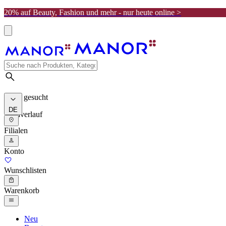
20% auf Beauty, Fashion und mehr - nur heute online >
Meist gesucht
DE
Suchverlauf
Filialen
Konto
Wunschlisten
Warenkorb
Neu