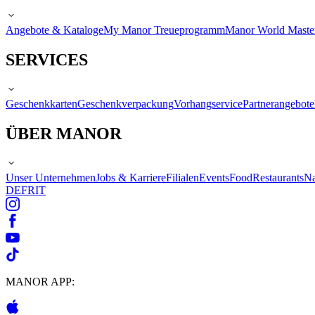
Angebote & Kataloge
My Manor Treueprogramm
Manor World Maste
SERVICES
Geschenkkarten
Geschenkverpackung
Vorhangservice
Partnerangebote
ÜBER MANOR
Unser Unternehmen
Jobs & Karriere
Filialen
Events
Food
Restaurants
Na
DE
FR
IT
MANOR APP: