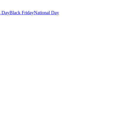
s Day
Black Friday
National Day