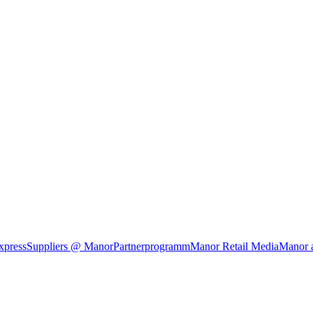
xpress
Suppliers @ Manor
Partnerprogramm
Manor Retail Media
Manor 