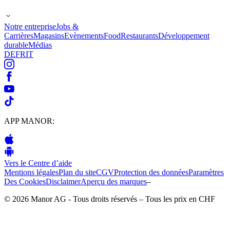
Notre entreprise
Jobs &
Carrières
Magasins
Evènements
Food
Restaurants
Développement
durable
Médias
DE
FR
IT
APP MANOR:
Vers le Centre d’aide
Mentions légales
Plan du site
CGV
Protection des données
Paramètres
Des Cookies
Disclaimer
Aperçu des marques
–
© 2026 Manor AG - Tous droits réservés – Tous les prix en CHF