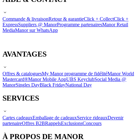
Commande & livraison
Retour & garantie
Click + Collect
Click +
Express
Suppliers @ Manor
Programme partenaires
Manor Retail
Media
Manor sur WhatsApp
AVANTAGES
Offres & catalogues
My Manor programme de fidélité
Manor World
Mastercard®
Manor Mobile App
UBS Keyclub
Social Media @
Manor
Singles Day
Black Friday
National Day
SERVICES
Cartes cadeaux
Emballage de cadeaux
Service rideaux
Devenir
partenaire
Offres B2B
Rappels
Exclusions
Concours
À PROPOS DE MANOR