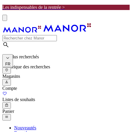
Les indispensables de la rentrée >
Les plus recherchés
FR
Historique des recherches
Magasins
Compte
Listes de souhaits
Panier
Nouveautés