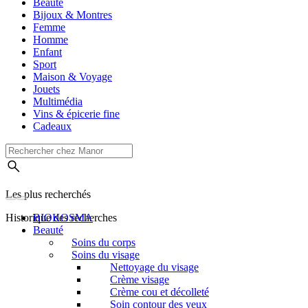
Beauté
Bijoux & Montres
Femme
Homme
Enfant
Sport
Maison & Voyage
Jouets
Multimédia
Vins & épicerie fine
Cadeaux
Les plus recherchés
Historique des recherches
BIOKOSMA
Beauté
Soins du corps
Soins du visage
Nettoyage du visage
Crème visage
Crème cou et décolleté
Soin contour des yeux