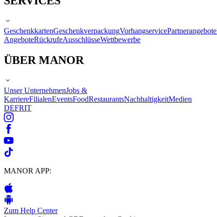
SERVICES
Geschenkkarten
Geschenkverpackung
Vorhangservice
Partnerangebote
Angebote
Rückrufe
Ausschlüsse
Wettbewerbe
ÜBER MANOR
Unser Unternehmen
Jobs &
Karriere
Filialen
Events
Food
Restaurants
Nachhaltigkeit
Medien
DE
FR
IT
MANOR APP:
Zum Help Center