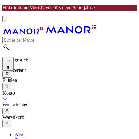
Hol dir deine Must-haves fürs neue Schuljahr >
Meist gesucht
DE
Suchverlauf
Filialen
Konto
Wunschlisten
Warenkorb
Neu