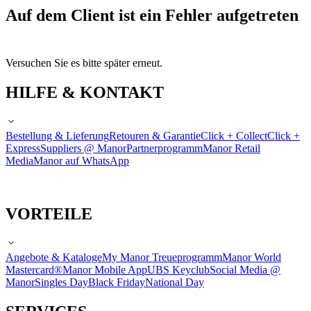
Auf dem Client ist ein Fehler aufgetreten
Versuchen Sie es bitte später erneut.
HILFE & KONTAKT
Bestellung & Lieferung
Retouren & Garantie
Click + Collect
Click +
Express
Suppliers @ Manor
Partnerprogramm
Manor Retail
Media
Manor auf WhatsApp
VORTEILE
Angebote & Kataloge
My Manor Treueprogramm
Manor World
Mastercard®
Manor Mobile App
UBS Keyclub
Social Media @
Manor
Singles Day
Black Friday
National Day