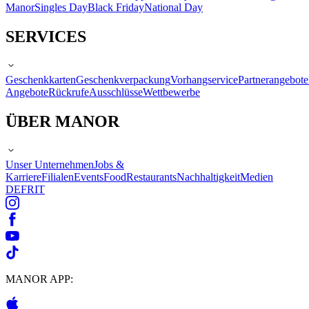
Manor
Singles Day
Black Friday
National Day
SERVICES
Geschenkkarten
Geschenkverpackung
Vorhangservice
Partnerangebote
Angebote
Rückrufe
Ausschlüsse
Wettbewerbe
ÜBER MANOR
Unser Unternehmen
Jobs &
Karriere
Filialen
Events
Food
Restaurants
Nachhaltigkeit
Medien
DE
FR
IT
MANOR APP: