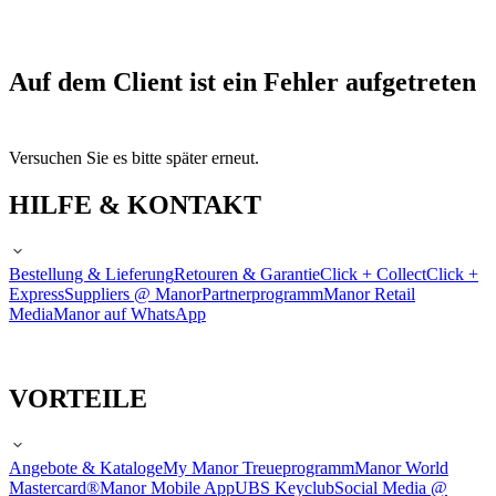
Auf dem Client ist ein Fehler aufgetreten
Versuchen Sie es bitte später erneut.
HILFE & KONTAKT
Bestellung & Lieferung
Retouren & Garantie
Click + Collect
Click +
Express
Suppliers @ Manor
Partnerprogramm
Manor Retail
Media
Manor auf WhatsApp
VORTEILE
Angebote & Kataloge
My Manor Treueprogramm
Manor World
Mastercard®
Manor Mobile App
UBS Keyclub
Social Media @