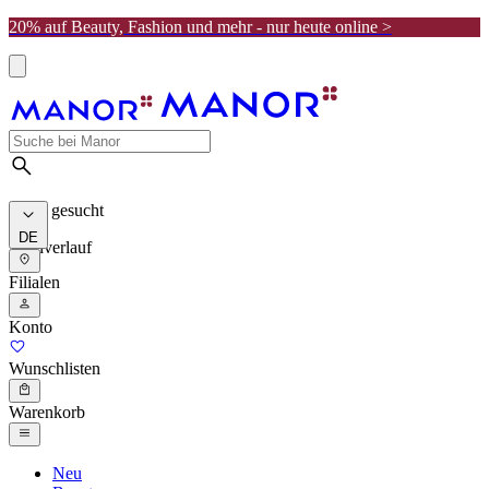
20% auf Beauty, Fashion und mehr - nur heute online >
Meist gesucht
DE
Suchverlauf
Filialen
Konto
Wunschlisten
Warenkorb
Neu