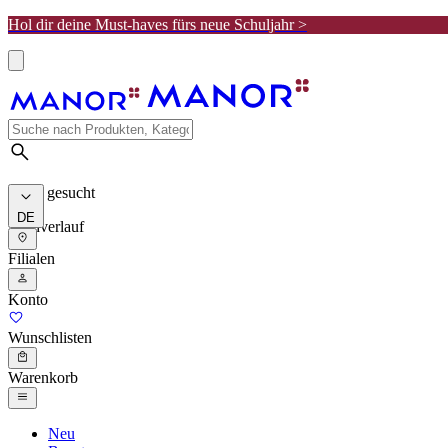
Hol dir deine Must-haves fürs neue Schuljahr >
Meist gesucht
DE
Suchverlauf
Filialen
Konto
Wunschlisten
Warenkorb
Neu