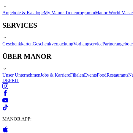
Angebote & Kataloge
My Manor Treueprogramm
Manor World Maste
SERVICES
Geschenkkarten
Geschenkverpackung
Vorhangservice
Partnerangebote
ÜBER MANOR
Unser Unternehmen
Jobs & Karriere
Filialen
Events
Food
Restaurants
Na
DE
FR
IT
MANOR APP: