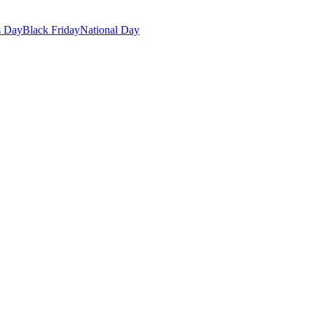
s Day
Black Friday
National Day