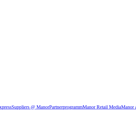
xpress
Suppliers @ Manor
Partnerprogramm
Manor Retail Media
Manor 