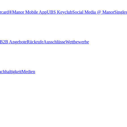
rcard®
Manor Mobile App
UBS Keyclub
Social Media @ Manor
Single
B2B Angebote
Rückrufe
Ausschlüsse
Wettbewerbe
chhaltigkeit
Medien