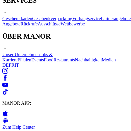
SERVICES
Geschenkkarten
Geschenkverpackung
Vorhangservice
Partnerangebote
Angebote
Rückrufe
Ausschlüsse
Wettbewerbe
ÜBER MANOR
Unser Unternehmen
Jobs &
Karriere
Filialen
Events
Food
Restaurants
Nachhaltigkeit
Medien
DE
FR
IT
MANOR APP:
Zum Help Center