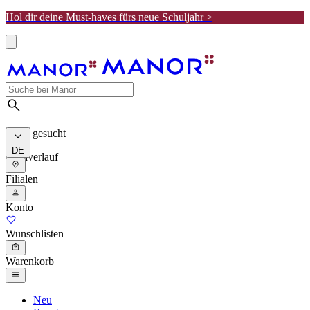
Hol dir deine Must-haves fürs neue Schuljahr >
Meist gesucht
DE
Suchverlauf
Filialen
Konto
Wunschlisten
Warenkorb
Neu