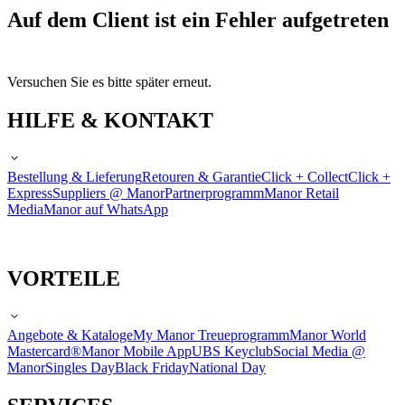
Auf dem Client ist ein Fehler aufgetreten
Versuchen Sie es bitte später erneut.
HILFE & KONTAKT
Bestellung & Lieferung
Retouren & Garantie
Click + Collect
Click +
Express
Suppliers @ Manor
Partnerprogramm
Manor Retail
Media
Manor auf WhatsApp
VORTEILE
Angebote & Kataloge
My Manor Treueprogramm
Manor World
Mastercard®
Manor Mobile App
UBS Keyclub
Social Media @
Manor
Singles Day
Black Friday
National Day