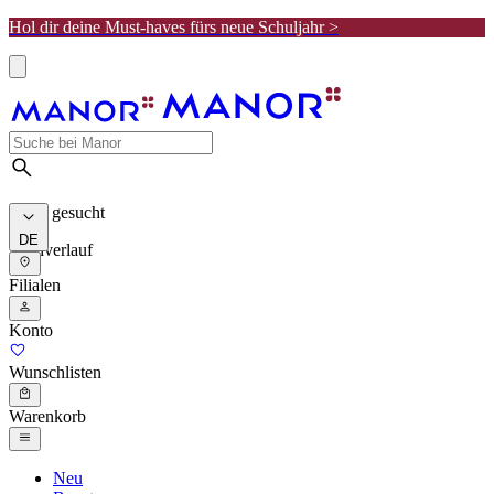
Hol dir deine Must-haves fürs neue Schuljahr >
Meist gesucht
DE
Suchverlauf
Filialen
Konto
Wunschlisten
Warenkorb
Neu