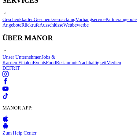
SERVICES
Geschenkkarten
Geschenkverpackung
Vorhangservice
Partnerangebote
Angebote
Rückrufe
Ausschlüsse
Wettbewerbe
ÜBER MANOR
Unser Unternehmen
Jobs &
Karriere
Filialen
Events
Food
Restaurants
Nachhaltigkeit
Medien
DE
FR
IT
MANOR APP:
Zum Help Center