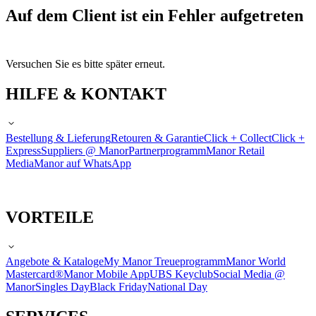
Auf dem Client ist ein Fehler aufgetreten
Versuchen Sie es bitte später erneut.
HILFE & KONTAKT
Bestellung & Lieferung
Retouren & Garantie
Click + Collect
Click +
Express
Suppliers @ Manor
Partnerprogramm
Manor Retail
Media
Manor auf WhatsApp
VORTEILE
Angebote & Kataloge
My Manor Treueprogramm
Manor World
Mastercard®
Manor Mobile App
UBS Keyclub
Social Media @
Manor
Singles Day
Black Friday
National Day