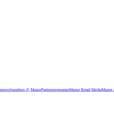
xpress
Suppliers @ Manor
Partnerprogramm
Manor Retail Media
Manor 