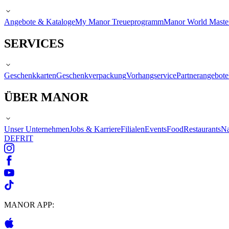
Angebote & Kataloge
My Manor Treueprogramm
Manor World Maste
SERVICES
Geschenkkarten
Geschenkverpackung
Vorhangservice
Partnerangebote
ÜBER MANOR
Unser Unternehmen
Jobs & Karriere
Filialen
Events
Food
Restaurants
Na
DE
FR
IT
MANOR APP: