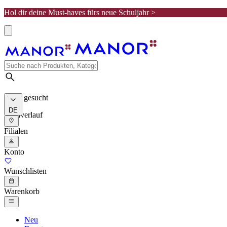
Hol dir deine Must-haves fürs neue Schuljahr >
Meist gesucht
DE
Suchverlauf
Filialen
Konto
Wunschlisten
Warenkorb
Neu