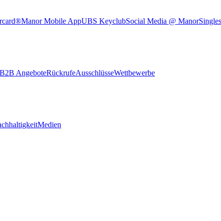
rcard®
Manor Mobile App
UBS Keyclub
Social Media @ Manor
Single
B2B Angebote
Rückrufe
Ausschlüsse
Wettbewerbe
chhaltigkeit
Medien