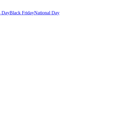
s Day
Black Friday
National Day