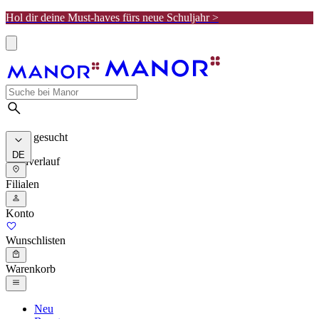
Hol dir deine Must-haves fürs neue Schuljahr >
Meist gesucht
DE
Suchverlauf
Filialen
Konto
Wunschlisten
Warenkorb
Neu