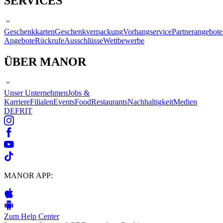
SERVICES
Geschenkkarten
Geschenkverpackung
Vorhangservice
Partnerangebote
Angebote
Rückrufe
Ausschlüsse
Wettbewerbe
ÜBER MANOR
Unser Unternehmen
Jobs &
Karriere
Filialen
Events
Food
Restaurants
Nachhaltigkeit
Medien
DE
FR
IT
MANOR APP:
Zum Help Center