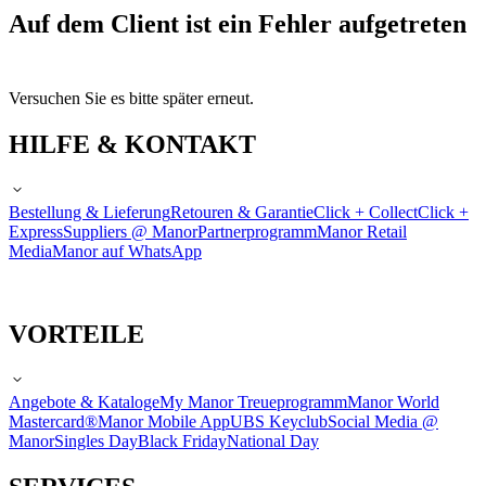
Auf dem Client ist ein Fehler aufgetreten
Versuchen Sie es bitte später erneut.
HILFE & KONTAKT
Bestellung & Lieferung
Retouren & Garantie
Click + Collect
Click +
Express
Suppliers @ Manor
Partnerprogramm
Manor Retail
Media
Manor auf WhatsApp
VORTEILE
Angebote & Kataloge
My Manor Treueprogramm
Manor World
Mastercard®
Manor Mobile App
UBS Keyclub
Social Media @
Manor
Singles Day
Black Friday
National Day