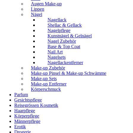
Augen Make-up
Lippen
Nägel
Nagellack
Shellac & Gellack
Nagelpflege
Kunstnägel & Gelnägel
Nagel Zubehör
Base & Top Coat
Nail Art
Nagelsets
Nagellackentferner
Make-up Zubehör
Make-up Pinsel & Make-up Schwämme
Make-up Sets
Make-up Entferner
Körperschmuck
Parfum
Gesichtspflege
Reisegrössen Kosmetik
Haarpflege
Körperpflege
Männerpflege
Erotik
Drogerie