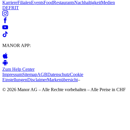
Karriere
Filialen
Events
Food
Restaurants
Nachhaltigkeit
Medien
DE
FR
IT
MANOR APP:
Zum Help Center
Impressum
Sitemap
AGB
Datenschutz
Cookie
Einstellungen
Disclaimer
Markenübersicht
–
© 2026 Manor AG – Alle Rechte vorbehalten – Alle Preise in CHF