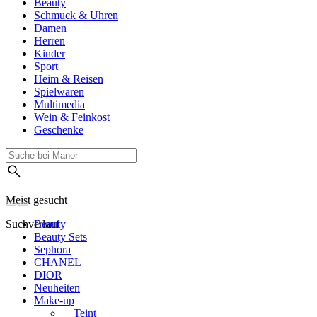
Beauty
Schmuck & Uhren
Damen
Herren
Kinder
Sport
Heim & Reisen
Spielwaren
Multimedia
Wein & Feinkost
Geschenke
Meist gesucht
Suchverlauf
Beauty
Beauty Sets
Sephora
CHANEL
DIOR
Neuheiten
Make-up
Teint