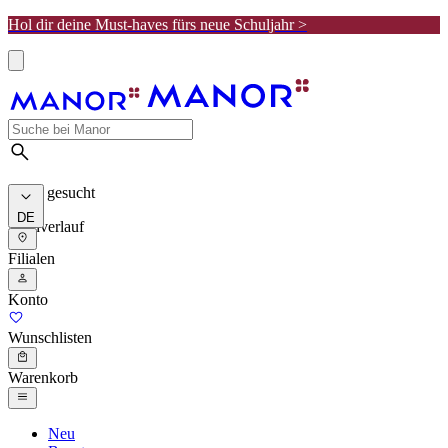
Hol dir deine Must-haves fürs neue Schuljahr >
Meist gesucht
DE
Suchverlauf
Filialen
Konto
Wunschlisten
Warenkorb
Neu