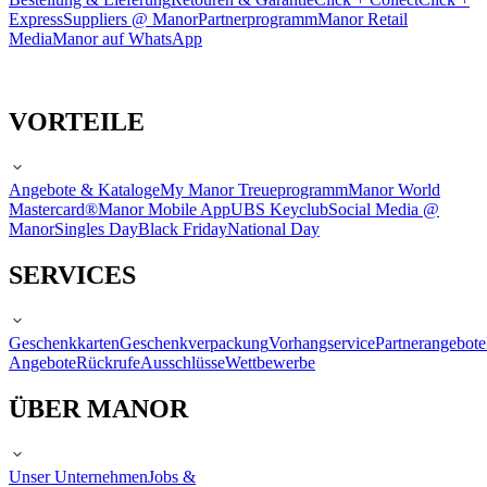
Express
Suppliers @ Manor
Partnerprogramm
Manor Retail
Media
Manor auf WhatsApp
VORTEILE
Angebote & Kataloge
My Manor Treueprogramm
Manor World
Mastercard®
Manor Mobile App
UBS Keyclub
Social Media @
Manor
Singles Day
Black Friday
National Day
SERVICES
Geschenkkarten
Geschenkverpackung
Vorhangservice
Partnerangebote
Angebote
Rückrufe
Ausschlüsse
Wettbewerbe
ÜBER MANOR
Unser Unternehmen
Jobs &