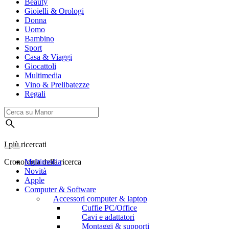
Beauty
Gioielli & Orologi
Donna
Uomo
Bambino
Sport
Casa & Viaggi
Giocattoli
Multimedia
Vino & Prelibatezze
Regali
I più ricercati
Cronologia della ricerca
Multimedia
Novità
Apple
Computer & Software
Accessori computer & laptop
Cuffie PC/Office
Cavi e adattatori
Montaggi & supporti