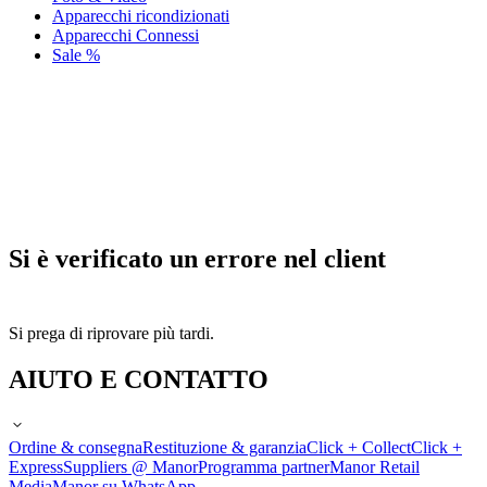
Apparecchi ricondizionati
Apparecchi Connessi
Sale %
Si è verificato un errore nel client
Si prega di riprovare più tardi.
AIUTO E CONTATTO
Ordine & consegna
Restituzione & garanzia
Click + Collect
Click +
Express
Suppliers @ Manor
Programma partner
Manor Retail
Media
Manor su WhatsApp