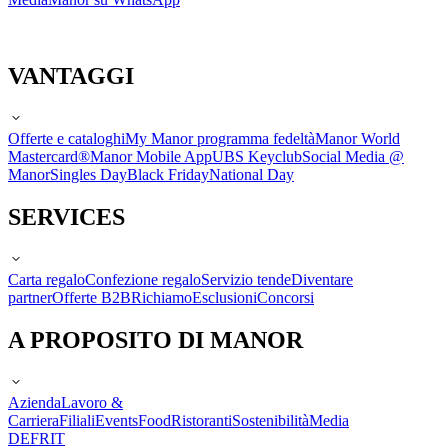
VANTAGGI
Offerte e cataloghi
My Manor programma fedeltà
Manor World
Mastercard®
Manor Mobile App
UBS Keyclub
Social Media @
Manor
Singles Day
Black Friday
National Day
SERVICES
Carta regalo
Confezione regalo
Servizio tende
Diventare
partner
Offerte B2B
Richiamo
Esclusioni
Concorsi
A PROPOSITO DI MANOR
Azienda
Lavoro &
Carriera
Filiali
Events
Food
Ristoranti
Sostenibilità
Media
DE
FR
IT