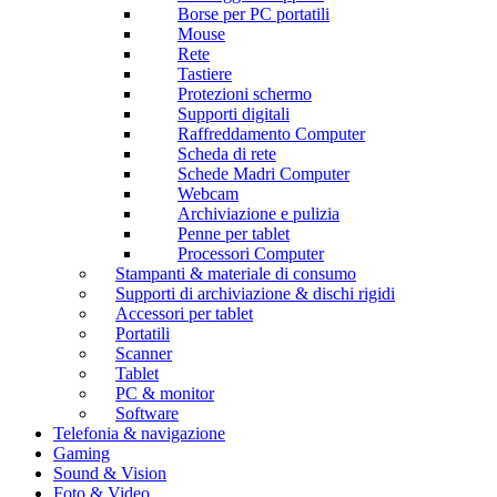
Borse per PC portatili
Mouse
Rete
Tastiere
Protezioni schermo
Supporti digitali
Raffreddamento Computer
Scheda di rete
Schede Madri Computer
Webcam
Archiviazione e pulizia
Penne per tablet
Processori Computer
Stampanti & materiale di consumo
Supporti di archiviazione & dischi rigidi
Accessori per tablet
Portatili
Scanner
Tablet
PC & monitor
Software
Telefonia & navigazione
Gaming
Sound & Vision
Foto & Video