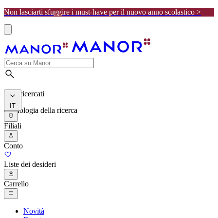
Non lasciarti sfuggire i must-have per il nuovo anno scolastico >
I più ricercati
IT
Cronologia della ricerca
Filiali
Conto
Liste dei desideri
Carrello
Novità