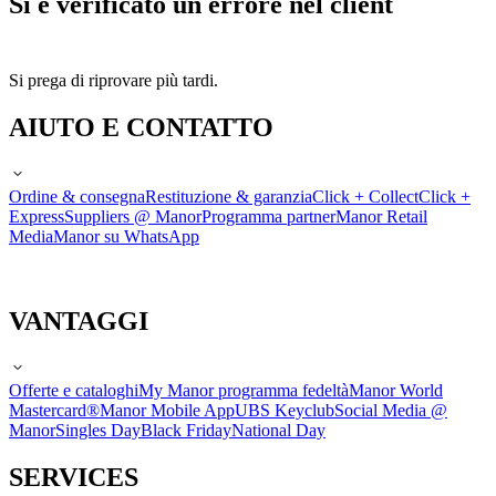
Si è verificato un errore nel client
Si prega di riprovare più tardi.
AIUTO E CONTATTO
Ordine & consegna
Restituzione & garanzia
Click + Collect
Click +
Express
Suppliers @ Manor
Programma partner
Manor Retail
Media
Manor su WhatsApp
VANTAGGI
Offerte e cataloghi
My Manor programma fedeltà
Manor World
Mastercard®
Manor Mobile App
UBS Keyclub
Social Media @
Manor
Singles Day
Black Friday
National Day
SERVICES