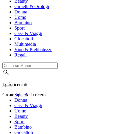
Beauty
Gioielli & Orologi
Donna
Uomo
Bambino
Sport
Casa & Viaggi
Giocattoli
Multimedia
Vino & Prelibatezze
Regali
I più ricercati
Cronologia della ricerca
Sale %
Donna
Casa & Viaggi
Uomo
Beauty
Sport
Bambino
Giocattoli