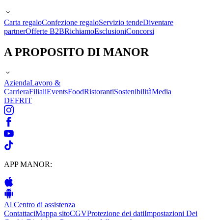
Carta regalo
Confezione regalo
Servizio tende
Diventare
partner
Offerte B2B
Richiamo
Esclusioni
Concorsi
A PROPOSITO DI MANOR
Azienda
Lavoro &
Carriera
Filiali
Events
Food
Ristoranti
Sostenibilità
Media
DE
FR
IT
APP MANOR:
Al Centro di assistenza
Contattaci
Mappa sito
CGV
Protezione dei dati
Impostazioni Dei