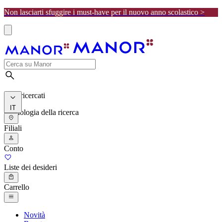
Non lasciarti sfuggire i must-have per il nuovo anno scolastico >
I più ricercati
IT
Cronologia della ricerca
Filiali
Conto
Liste dei desideri
Carrello
Novità