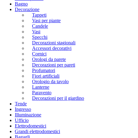
Bagno
Decorazione
Tappeti
Vasi per piante
Candele
Vasi
Specchi
Decorazioni stagionali
Accessori decorativi
Cornici
Orologi da parete
Decorazioni per pareti
Profumatori
Fiori artificiali
Orologio da tavolo
Lanterne
Paravento
Decorazioni per il giardino
Tende
Ingresso
Illuminazione
Ufficio
Elettrodomestici
Grandi elettrodomestici
Bagagli