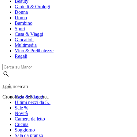
Beauty
Gioielli & Orologi
Donna
Uomo
Bambino
Sport
Casa & Viaggi
Giocattoli
Multimedia
Vino & Prelibatezze
Regali
I più ricercati
Cronologia della ricerca
Casa & Viaggi
Ultimi pezzi da 5.-
Sale %
Novità
Camera da letto
Cucina
Soggiorno
Sala da pranzo