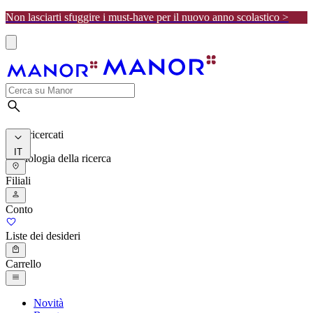
Non lasciarti sfuggire i must-have per il nuovo anno scolastico >
I più ricercati
IT
Cronologia della ricerca
Filiali
Conto
Liste dei desideri
Carrello
Novità