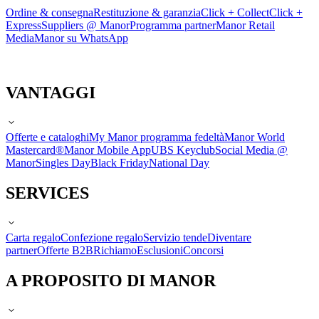
Ordine & consegna
Restituzione & garanzia
Click + Collect
Click +
Express
Suppliers @ Manor
Programma partner
Manor Retail
Media
Manor su WhatsApp
VANTAGGI
Offerte e cataloghi
My Manor programma fedeltà
Manor World
Mastercard®
Manor Mobile App
UBS Keyclub
Social Media @
Manor
Singles Day
Black Friday
National Day
SERVICES
Carta regalo
Confezione regalo
Servizio tende
Diventare
partner
Offerte B2B
Richiamo
Esclusioni
Concorsi
A PROPOSITO DI MANOR