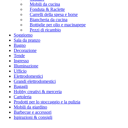
Mobili da cucina
Fonduta & Raclette
Carrelli della spesa e borse
Biancheria da cucina
Bottiglie per olio e macinapepe
Pezzi di ricambio
Soggiorno
Sala da pranzo
Bagno
Decorazione
Tende
Ingresso
Illuminazione
Ufficio
Elettrodomestici
Grandi elettrodomestici
Bagagli
Hobby creativi & merceria
Cartoleria
Prodotti per lo stoccaggio e la pulizia
Mobili da giardino
Barbecue e accessori
Ispirazioni & consigli