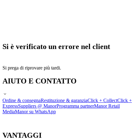
Si è verificato un errore nel client
Si prega di riprovare più tardi.
AIUTO E CONTATTO
Ordine & consegna
Restituzione & garanzia
Click + Collect
Click +
Express
Suppliers @ Manor
Programma partner
Manor Retail
Media
Manor su WhatsApp
VANTAGGI