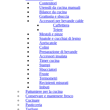
Contenitori
Utensili da cucina manuali
Bilance da cucina
Grattugia e sbuccia
Accessori per bevande calde
Caffettiera
Teiere
Mestoli e pinze
Spatole e cucchiai di legno
Apriscatole
Colini
Preparazione di bevande
Accessori insalata
Timer cucina
Stampi
Sbucciatori
Fruste
Termometri
Recipienti misurati
Imbuti
Pattumiere per la cucina
Conservare e mantenere fresco
Cucinare
Pasticceria
Tagliare