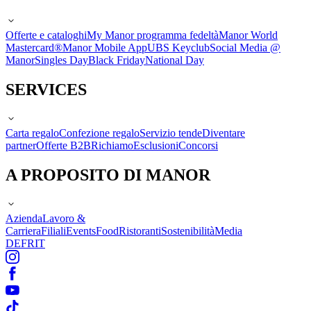
Offerte e cataloghi
My Manor programma fedeltà
Manor World
Mastercard®
Manor Mobile App
UBS Keyclub
Social Media @
Manor
Singles Day
Black Friday
National Day
SERVICES
Carta regalo
Confezione regalo
Servizio tende
Diventare
partner
Offerte B2B
Richiamo
Esclusioni
Concorsi
A PROPOSITO DI MANOR
Azienda
Lavoro &
Carriera
Filiali
Events
Food
Ristoranti
Sostenibilità
Media
DE
FR
IT