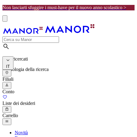
Non lasciarti sfuggire i must-have per il nuovo anno scolastico >
I più ricercati
IT
Cronologia della ricerca
Filiali
Conto
Liste dei desideri
Carrello
Novità