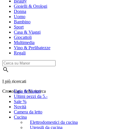
Beauty
Gioielli & Orologi
Donna
Uomo
Bambino
Sport
Casa & Viaggi
Giocattoli
Multimedia
Vino & Prelibatezze
Regali
I più ricercati
Cronologia della ricerca
Casa & Viaggi
Ultimi pezzi da 5.-
Sale %
Novità
Camera da letto
Cucina
Elettrodomestici da cucina
Utensili da cucina