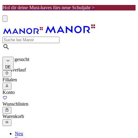
Hol dir deine Must-haves fürs neue Schuljahr >
Meist gesucht
DE
Suchverlauf
Filialen
Konto
Wunschlisten
Warenkorb
Neu