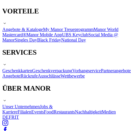
VORTEILE
Angebote & Kataloge
My Manor Treueprogramm
Manor World
Mastercard®
Manor Mobile App
UBS Keyclub
Social Media @
Manor
Singles Day
Black Friday
National Day
SERVICES
Geschenkkarten
Geschenkverpackung
Vorhangservice
Partnerangebote
Angebote
Rückrufe
Ausschlüsse
Wettbewerbe
ÜBER MANOR
Unser Unternehmen
Jobs &
Karriere
Filialen
Events
Food
Restaurants
Nachhaltigkeit
Medien
DE
FR
IT