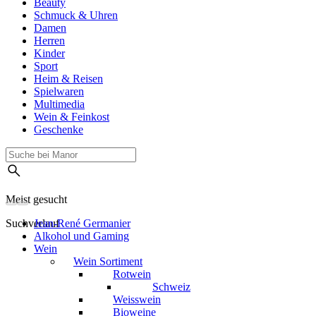
Beauty
Schmuck & Uhren
Damen
Herren
Kinder
Sport
Heim & Reisen
Spielwaren
Multimedia
Wein & Feinkost
Geschenke
Meist gesucht
Suchverlauf
Jean-René Germanier
Alkohol und Gaming
Wein
Wein Sortiment
Rotwein
Schweiz
Weisswein
Bioweine