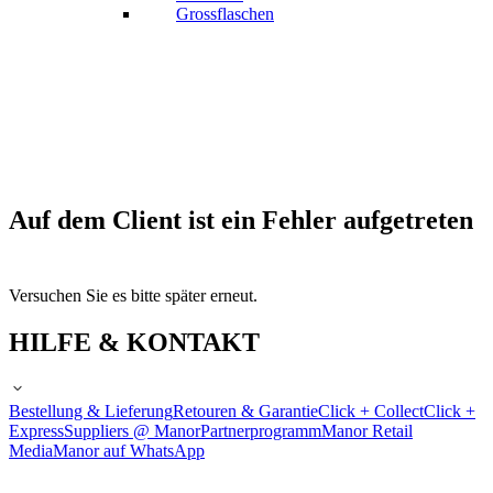
Grossflaschen
Auf dem Client ist ein Fehler aufgetreten
Versuchen Sie es bitte später erneut.
HILFE & KONTAKT
Bestellung & Lieferung
Retouren & Garantie
Click + Collect
Click +
Express
Suppliers @ Manor
Partnerprogramm
Manor Retail
Media
Manor auf WhatsApp