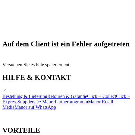
Auf dem Client ist ein Fehler aufgetreten
Versuchen Sie es bitte später erneut.
HILFE & KONTAKT
Bestellung & Lieferung
Retouren & Garantie
Click + Collect
Click +
Express
Suppliers @ Manor
Partnerprogramm
Manor Retail
Media
Manor auf WhatsApp
VORTEILE