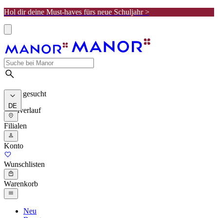
Hol dir deine Must-haves fürs neue Schuljahr >
Meist gesucht
DE
Suchverlauf
Filialen
Konto
Wunschlisten
Warenkorb
Neu