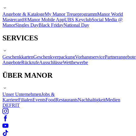
Angebote & Kataloge
My Manor Treueprogramm
Manor World
Mastercard®
Manor Mobile App
UBS Keyclub
Social Media @
Manor
Singles Day
Black Friday
National Day
SERVICES
Geschenkkarten
Geschenkverpackung
Vorhangservice
Partnerangebote
Angebote
Rückrufe
Ausschlüsse
Wettbewerbe
ÜBER MANOR
Unser Unternehmen
Jobs &
Karriere
Filialen
Events
Food
Restaurants
Nachhaltigkeit
Medien
DE
FR
IT