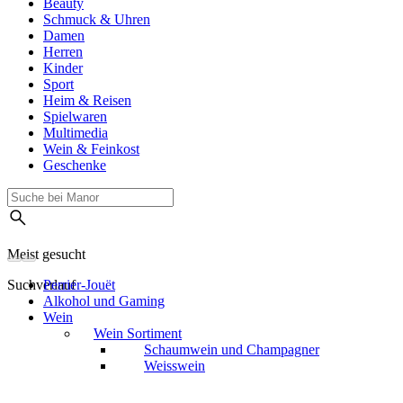
Beauty
Schmuck & Uhren
Damen
Herren
Kinder
Sport
Heim & Reisen
Spielwaren
Multimedia
Wein & Feinkost
Geschenke
Meist gesucht
Suchverlauf
Perrier-Jouët
Alkohol und Gaming
Wein
Wein Sortiment
Schaumwein und Champagner
Weisswein