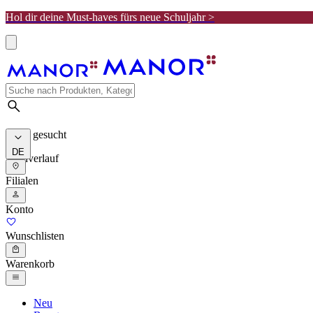
Hol dir deine Must-haves fürs neue Schuljahr >
Meist gesucht
DE
Suchverlauf
Filialen
Konto
Wunschlisten
Warenkorb
Neu