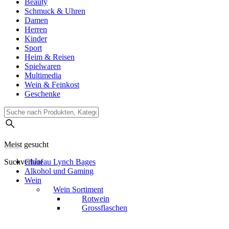
Beauty
Schmuck & Uhren
Damen
Herren
Kinder
Sport
Heim & Reisen
Spielwaren
Multimedia
Wein & Feinkost
Geschenke
Meist gesucht
Suchverlauf
Château Lynch Bages
Alkohol und Gaming
Wein
Wein Sortiment
Rotwein
Grossflaschen