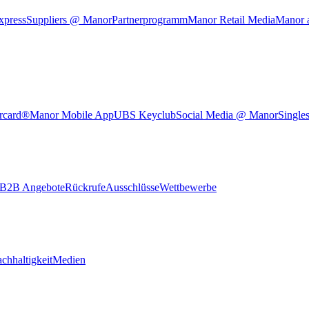
xpress
Suppliers @ Manor
Partnerprogramm
Manor Retail Media
Manor 
rcard®
Manor Mobile App
UBS Keyclub
Social Media @ Manor
Single
B2B Angebote
Rückrufe
Ausschlüsse
Wettbewerbe
chhaltigkeit
Medien