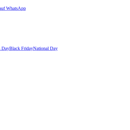
auf WhatsApp
s Day
Black Friday
National Day