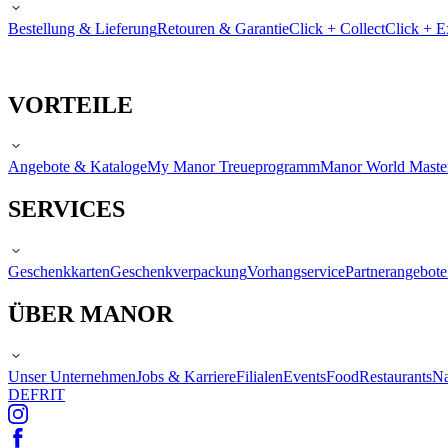
Bestellung & Lieferung
Retouren & Garantie
Click + Collect
Click + E
VORTEILE
Angebote & Kataloge
My Manor Treueprogramm
Manor World Maste
SERVICES
Geschenkkarten
Geschenkverpackung
Vorhangservice
Partnerangebote
ÜBER MANOR
Unser Unternehmen
Jobs & Karriere
Filialen
Events
Food
Restaurants
Na
DE
FR
IT