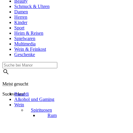
Beauty
Schmuck & Uhren
Damen
Herren
Kinder
Sport
Heim & Reisen
Spielwaren
Multimedia
Wein & Feinkost
Geschenke
Meist gesucht
Suchverlauf
Bacardi
Alkohol und Gaming
Wein
Spirituosen
Rum