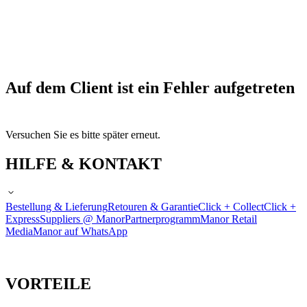
Auf dem Client ist ein Fehler aufgetreten
Versuchen Sie es bitte später erneut.
HILFE & KONTAKT
Bestellung & Lieferung
Retouren & Garantie
Click + Collect
Click +
Express
Suppliers @ Manor
Partnerprogramm
Manor Retail
Media
Manor auf WhatsApp
VORTEILE