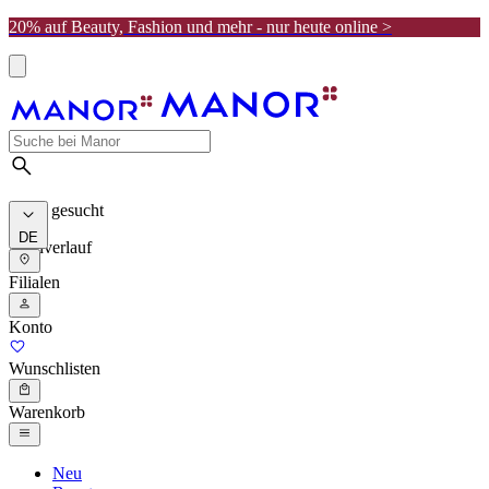
20% auf Beauty, Fashion und mehr - nur heute online >
Meist gesucht
DE
Suchverlauf
Filialen
Konto
Wunschlisten
Warenkorb
Neu