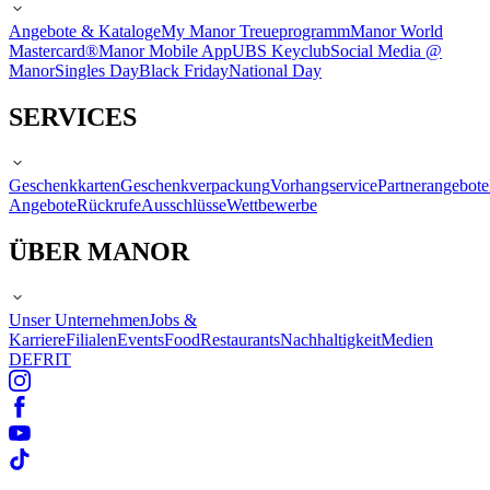
Angebote & Kataloge
My Manor Treueprogramm
Manor World
Mastercard®
Manor Mobile App
UBS Keyclub
Social Media @
Manor
Singles Day
Black Friday
National Day
SERVICES
Geschenkkarten
Geschenkverpackung
Vorhangservice
Partnerangebote
Angebote
Rückrufe
Ausschlüsse
Wettbewerbe
ÜBER MANOR
Unser Unternehmen
Jobs &
Karriere
Filialen
Events
Food
Restaurants
Nachhaltigkeit
Medien
DE
FR
IT