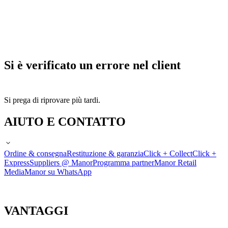
Si è verificato un errore nel client
Si prega di riprovare più tardi.
AIUTO E CONTATTO
Ordine & consegna
Restituzione & garanzia
Click + Collect
Click +
Express
Suppliers @ Manor
Programma partner
Manor Retail
Media
Manor su WhatsApp
VANTAGGI