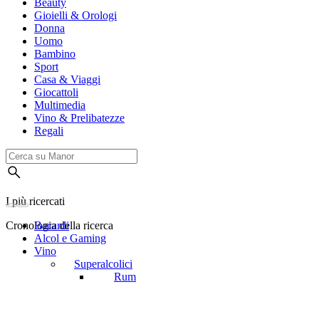
Beauty
Gioielli & Orologi
Donna
Uomo
Bambino
Sport
Casa & Viaggi
Giocattoli
Multimedia
Vino & Prelibatezze
Regali
I più ricercati
Cronologia della ricerca
Bacardi
Alcol e Gaming
Vino
Superalcolici
Rum