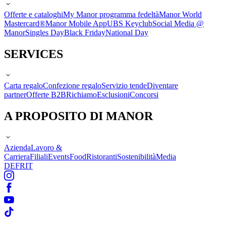
Offerte e cataloghi
My Manor programma fedeltà
Manor World
Mastercard®
Manor Mobile App
UBS Keyclub
Social Media @
Manor
Singles Day
Black Friday
National Day
SERVICES
Carta regalo
Confezione regalo
Servizio tende
Diventare
partner
Offerte B2B
Richiamo
Esclusioni
Concorsi
A PROPOSITO DI MANOR
Azienda
Lavoro &
Carriera
Filiali
Events
Food
Ristoranti
Sostenibilità
Media
DE
FR
IT