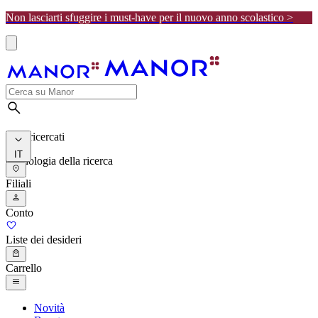
Non lasciarti sfuggire i must-have per il nuovo anno scolastico >
I più ricercati
IT
Cronologia della ricerca
Filiali
Conto
Liste dei desideri
Carrello
Novità