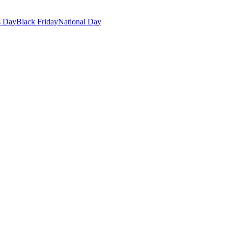
s Day
Black Friday
National Day