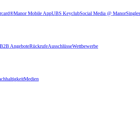
rcard®
Manor Mobile App
UBS Keyclub
Social Media @ Manor
Single
B2B Angebote
Rückrufe
Ausschlüsse
Wettbewerbe
chhaltigkeit
Medien