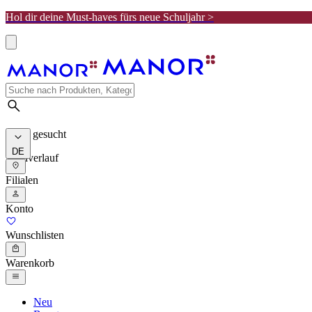
Hol dir deine Must-haves fürs neue Schuljahr >
Meist gesucht
DE
Suchverlauf
Filialen
Konto
Wunschlisten
Warenkorb
Neu