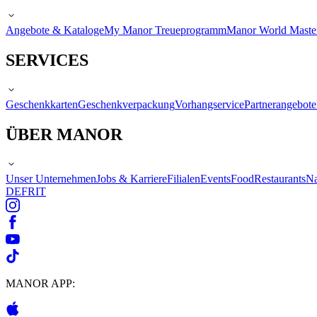
Angebote & Kataloge
My Manor Treueprogramm
Manor World Maste
SERVICES
Geschenkkarten
Geschenkverpackung
Vorhangservice
Partnerangebote
ÜBER MANOR
Unser Unternehmen
Jobs & Karriere
Filialen
Events
Food
Restaurants
Na
DE
FR
IT
MANOR APP: