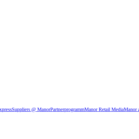
xpress
Suppliers @ Manor
Partnerprogramm
Manor Retail Media
Manor 