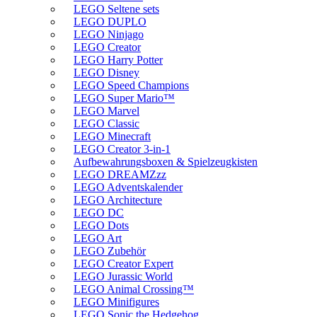
LEGO Seltene sets
LEGO DUPLO
LEGO Ninjago
LEGO Creator
LEGO Harry Potter
LEGO Disney
LEGO Speed Champions
LEGO Super Mario™
LEGO Marvel
LEGO Classic
LEGO Minecraft
LEGO Creator 3-in-1
Aufbewahrungsboxen & Spielzeugkisten
LEGO DREAMZzz
LEGO Adventskalender
LEGO Architecture
LEGO DC
LEGO Dots
LEGO Art
LEGO Zubehör
LEGO Creator Expert
LEGO Jurassic World
LEGO Animal Crossing™
LEGO Minifigures
LEGO Sonic the Hedgehog