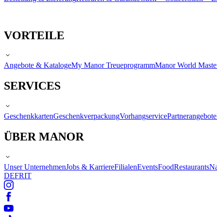
VORTEILE
Angebote & Kataloge
My Manor Treueprogramm
Manor World Maste
SERVICES
Geschenkkarten
Geschenkverpackung
Vorhangservice
Partnerangebote
ÜBER MANOR
Unser Unternehmen
Jobs & Karriere
Filialen
Events
Food
Restaurants
Na
DE
FR
IT