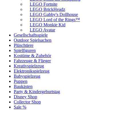
LEGO Fortnite
LEGO BrickHeadz
LEGO Gabby's Dollhouse
LEGO Lord of the Rings™
LEGO Monkie Kid
LEGO Avatar
Gesellschaftsspiele
Outdoor Spielsachen
Plüschtiere
Spielfiguren
Kostüme & Zubehör
Fahrzeuge & Flieger
Kreativspielzeug
Elektronikspielzeug
Babyspielzeug
Puppen
Baukästen
Party & Kindergeburtstag
Disney Shop
Collector Shop
Sale %