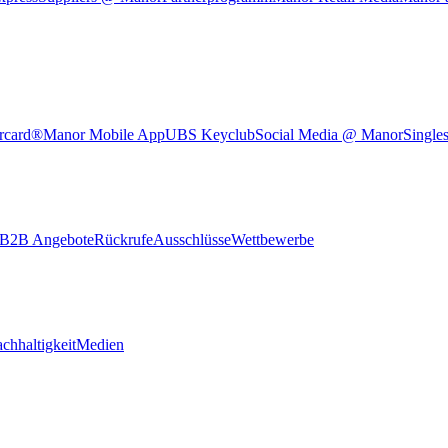
rcard®
Manor Mobile App
UBS Keyclub
Social Media @ Manor
Single
B2B Angebote
Rückrufe
Ausschlüsse
Wettbewerbe
chhaltigkeit
Medien