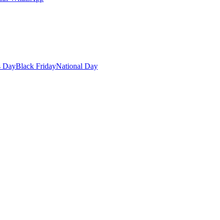
s Day
Black Friday
National Day