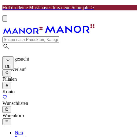
Hol dir deine Must-haves fürs neue Schuljahr >
Meist gesucht
DE
Suchverlauf
Filialen
Konto
Wunschlisten
Warenkorb
Neu