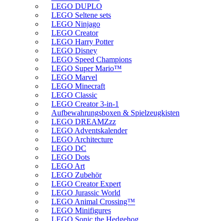
LEGO DUPLO
LEGO Seltene sets
LEGO Ninjago
LEGO Creator
LEGO Harry Potter
LEGO Disney
LEGO Speed Champions
LEGO Super Mario™
LEGO Marvel
LEGO Minecraft
LEGO Classic
LEGO Creator 3-in-1
Aufbewahrungsboxen & Spielzeugkisten
LEGO DREAMZzz
LEGO Adventskalender
LEGO Architecture
LEGO DC
LEGO Dots
LEGO Art
LEGO Zubehör
LEGO Creator Expert
LEGO Jurassic World
LEGO Animal Crossing™
LEGO Minifigures
LEGO Sonic the Hedgehog