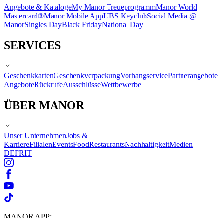
Angebote & Kataloge
My Manor Treueprogramm
Manor World
Mastercard®
Manor Mobile App
UBS Keyclub
Social Media @
Manor
Singles Day
Black Friday
National Day
SERVICES
Geschenkkarten
Geschenkverpackung
Vorhangservice
Partnerangebote
Angebote
Rückrufe
Ausschlüsse
Wettbewerbe
ÜBER MANOR
Unser Unternehmen
Jobs &
Karriere
Filialen
Events
Food
Restaurants
Nachhaltigkeit
Medien
DE
FR
IT
MANOR APP: