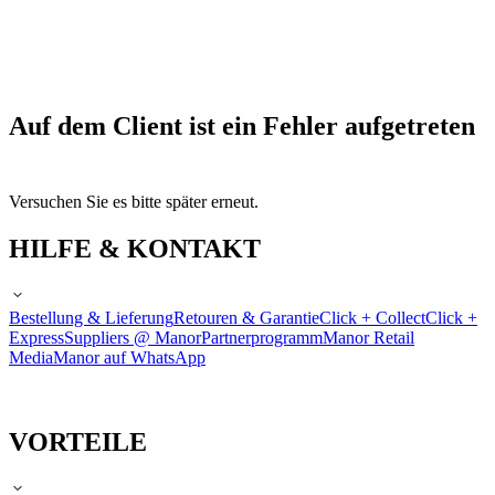
Auf dem Client ist ein Fehler aufgetreten
Versuchen Sie es bitte später erneut.
HILFE & KONTAKT
Bestellung & Lieferung
Retouren & Garantie
Click + Collect
Click +
Express
Suppliers @ Manor
Partnerprogramm
Manor Retail
Media
Manor auf WhatsApp
VORTEILE