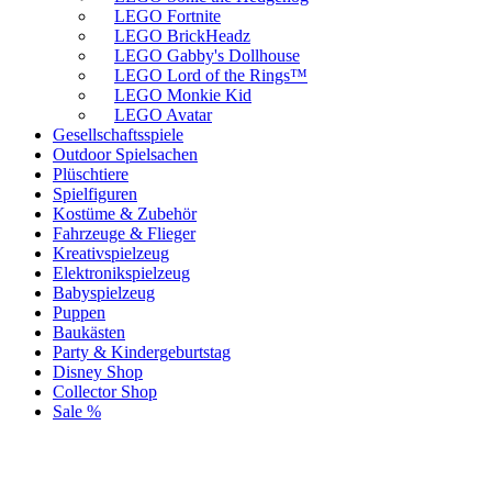
LEGO Fortnite
LEGO BrickHeadz
LEGO Gabby's Dollhouse
LEGO Lord of the Rings™
LEGO Monkie Kid
LEGO Avatar
Gesellschaftsspiele
Outdoor Spielsachen
Plüschtiere
Spielfiguren
Kostüme & Zubehör
Fahrzeuge & Flieger
Kreativspielzeug
Elektronikspielzeug
Babyspielzeug
Puppen
Baukästen
Party & Kindergeburtstag
Disney Shop
Collector Shop
Sale %