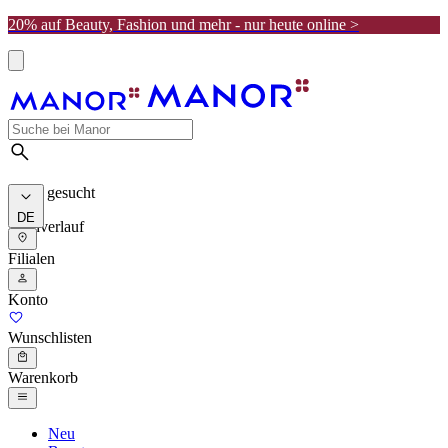
20% auf Beauty, Fashion und mehr - nur heute online >
Meist gesucht
DE
Suchverlauf
Filialen
Konto
Wunschlisten
Warenkorb
Neu