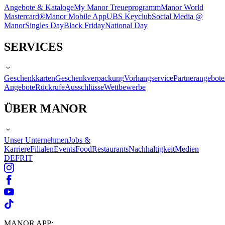
Angebote & Kataloge
My Manor Treueprogramm
Manor World
Mastercard®
Manor Mobile App
UBS Keyclub
Social Media @
Manor
Singles Day
Black Friday
National Day
SERVICES
Geschenkkarten
Geschenkverpackung
Vorhangservice
Partnerangebote
Angebote
Rückrufe
Ausschlüsse
Wettbewerbe
ÜBER MANOR
Unser Unternehmen
Jobs &
Karriere
Filialen
Events
Food
Restaurants
Nachhaltigkeit
Medien
DE
FR
IT
MANOR APP: