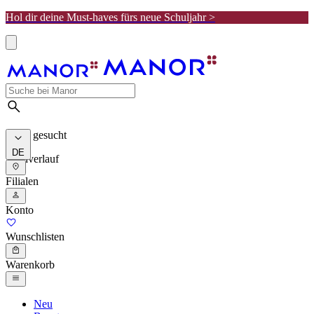
Hol dir deine Must-haves fürs neue Schuljahr >
Meist gesucht
DE
Suchverlauf
Filialen
Konto
Wunschlisten
Warenkorb
Neu