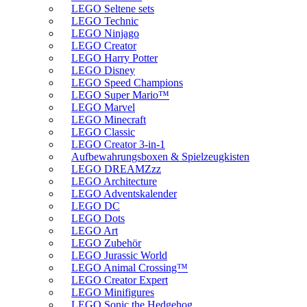
LEGO Seltene sets
LEGO Technic
LEGO Ninjago
LEGO Creator
LEGO Harry Potter
LEGO Disney
LEGO Speed Champions
LEGO Super Mario™
LEGO Marvel
LEGO Minecraft
LEGO Classic
LEGO Creator 3-in-1
Aufbewahrungsboxen & Spielzeugkisten
LEGO DREAMZzz
LEGO Architecture
LEGO Adventskalender
LEGO DC
LEGO Dots
LEGO Art
LEGO Zubehör
LEGO Jurassic World
LEGO Animal Crossing™
LEGO Creator Expert
LEGO Minifigures
LEGO Sonic the Hedgehog