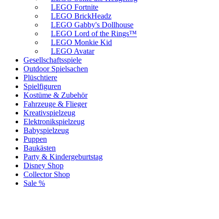
LEGO Fortnite
LEGO BrickHeadz
LEGO Gabby's Dollhouse
LEGO Lord of the Rings™
LEGO Monkie Kid
LEGO Avatar
Gesellschaftsspiele
Outdoor Spielsachen
Plüschtiere
Spielfiguren
Kostüme & Zubehör
Fahrzeuge & Flieger
Kreativspielzeug
Elektronikspielzeug
Babyspielzeug
Puppen
Baukästen
Party & Kindergeburtstag
Disney Shop
Collector Shop
Sale %