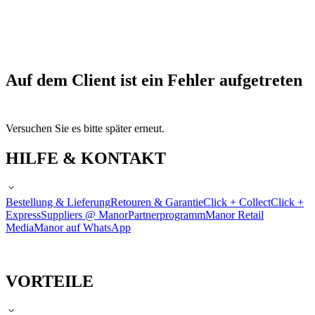
Auf dem Client ist ein Fehler aufgetreten
Versuchen Sie es bitte später erneut.
HILFE & KONTAKT
Bestellung & Lieferung
Retouren & Garantie
Click + Collect
Click +
Express
Suppliers @ Manor
Partnerprogramm
Manor Retail
Media
Manor auf WhatsApp
VORTEILE