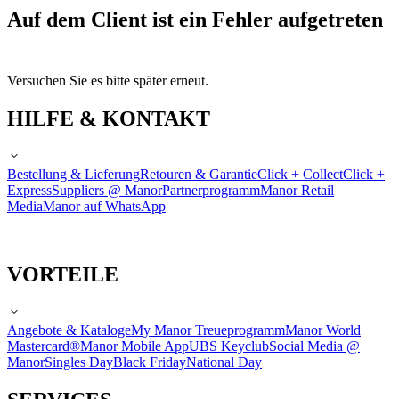
Auf dem Client ist ein Fehler aufgetreten
Versuchen Sie es bitte später erneut.
HILFE & KONTAKT
Bestellung & Lieferung
Retouren & Garantie
Click + Collect
Click +
Express
Suppliers @ Manor
Partnerprogramm
Manor Retail
Media
Manor auf WhatsApp
VORTEILE
Angebote & Kataloge
My Manor Treueprogramm
Manor World
Mastercard®
Manor Mobile App
UBS Keyclub
Social Media @
Manor
Singles Day
Black Friday
National Day