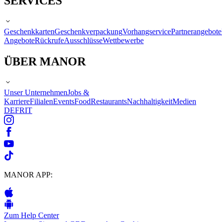
SERVICES
Geschenkkarten
Geschenkverpackung
Vorhangservice
Partnerangebote
Angebote
Rückrufe
Ausschlüsse
Wettbewerbe
ÜBER MANOR
Unser Unternehmen
Jobs &
Karriere
Filialen
Events
Food
Restaurants
Nachhaltigkeit
Medien
DE
FR
IT
MANOR APP:
Zum Help Center