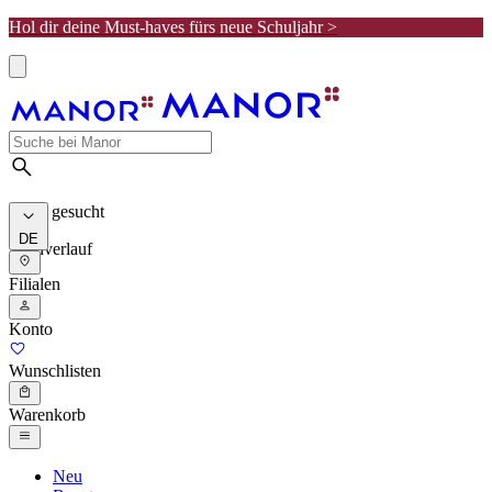
Hol dir deine Must-haves fürs neue Schuljahr >
Meist gesucht
DE
Suchverlauf
Filialen
Konto
Wunschlisten
Warenkorb
Neu