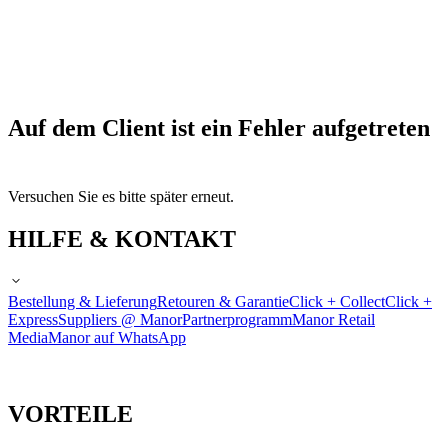
Auf dem Client ist ein Fehler aufgetreten
Versuchen Sie es bitte später erneut.
HILFE & KONTAKT
Bestellung & Lieferung
Retouren & Garantie
Click + Collect
Click +
Express
Suppliers @ Manor
Partnerprogramm
Manor Retail
Media
Manor auf WhatsApp
VORTEILE