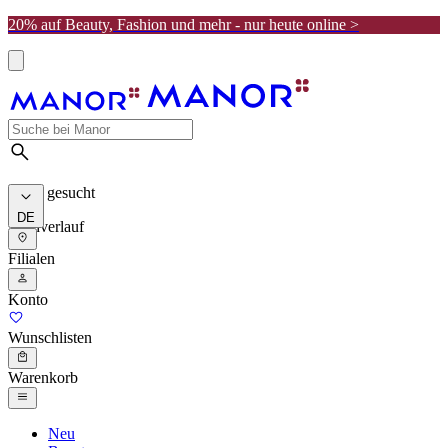
20% auf Beauty, Fashion und mehr - nur heute online >
Meist gesucht
DE
Suchverlauf
Filialen
Konto
Wunschlisten
Warenkorb
Neu