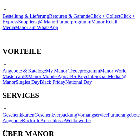
Bestellung & Lieferung
Retouren & Garantie
Click + Collect
Click +
Express
Suppliers @ Manor
Partnerprogramm
Manor Retail
Media
Manor auf WhatsApp
VORTEILE
Angebote & Kataloge
My Manor Treueprogramm
Manor World
Mastercard®
Manor Mobile App
UBS Keyclub
Social Media @
Manor
Singles Day
Black Friday
National Day
SERVICES
Geschenkkarten
Geschenkverpackung
Vorhangservice
Partnerangebote
Angebote
Rückrufe
Ausschlüsse
Wettbewerbe
ÜBER MANOR