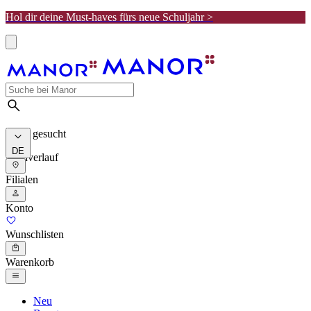
Hol dir deine Must-haves fürs neue Schuljahr >
Meist gesucht
DE
Suchverlauf
Filialen
Konto
Wunschlisten
Warenkorb
Neu