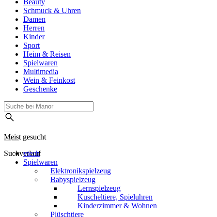
Beauty
Schmuck & Uhren
Damen
Herren
Kinder
Sport
Heim & Reisen
Spielwaren
Multimedia
Wein & Feinkost
Geschenke
Meist gesucht
Suchverlauf
vtech
Spielwaren
Elektronikspielzeug
Babyspielzeug
Lernspielzeug
Kuscheltiere, Spieluhren
Kinderzimmer & Wohnen
Plüschtiere