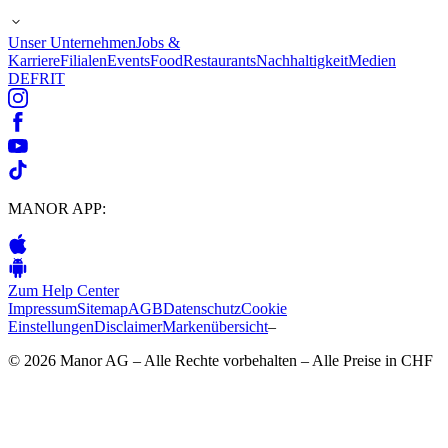
Unser Unternehmen
Jobs &
Karriere
Filialen
Events
Food
Restaurants
Nachhaltigkeit
Medien
DE
FR
IT
MANOR APP:
Zum Help Center
Impressum
Sitemap
AGB
Datenschutz
Cookie
Einstellungen
Disclaimer
Markenübersicht
–
© 2026 Manor AG – Alle Rechte vorbehalten – Alle Preise in CHF