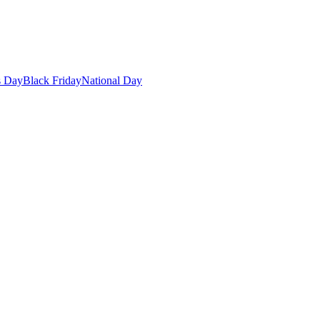
s Day
Black Friday
National Day