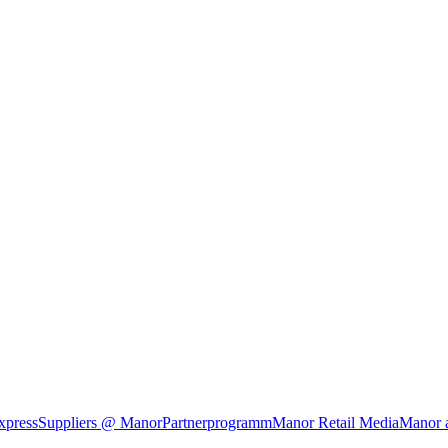
xpress
Suppliers @ Manor
Partnerprogramm
Manor Retail Media
Manor 