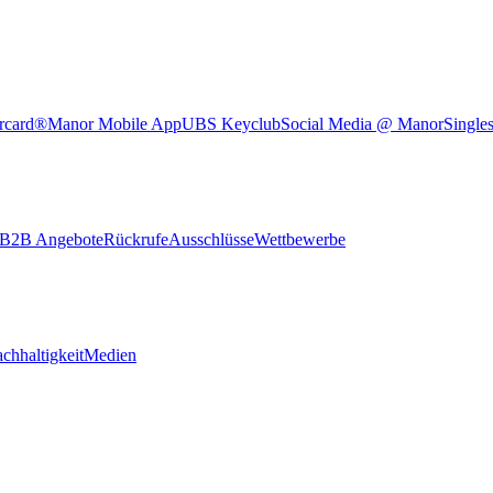
rcard®
Manor Mobile App
UBS Keyclub
Social Media @ Manor
Single
B2B Angebote
Rückrufe
Ausschlüsse
Wettbewerbe
chhaltigkeit
Medien