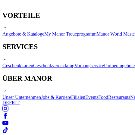
VORTEILE
Angebote & Kataloge
My Manor Treueprogramm
Manor World Maste
SERVICES
Geschenkkarten
Geschenkverpackung
Vorhangservice
Partnerangebote
ÜBER MANOR
Unser Unternehmen
Jobs & Karriere
Filialen
Events
Food
Restaurants
Na
DE
FR
IT