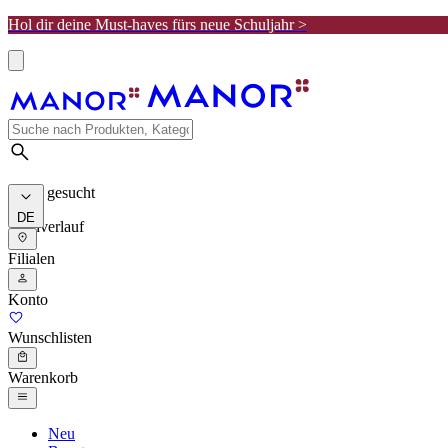
Hol dir deine Must-haves fürs neue Schuljahr >
Meist gesucht
DE
Suchverlauf
Filialen
Konto
Wunschlisten
Warenkorb
Neu