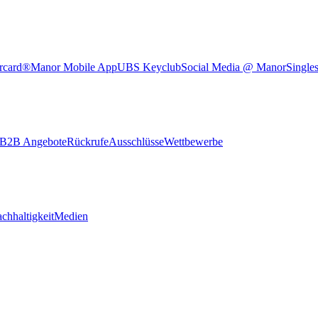
rcard®
Manor Mobile App
UBS Keyclub
Social Media @ Manor
Single
B2B Angebote
Rückrufe
Ausschlüsse
Wettbewerbe
chhaltigkeit
Medien