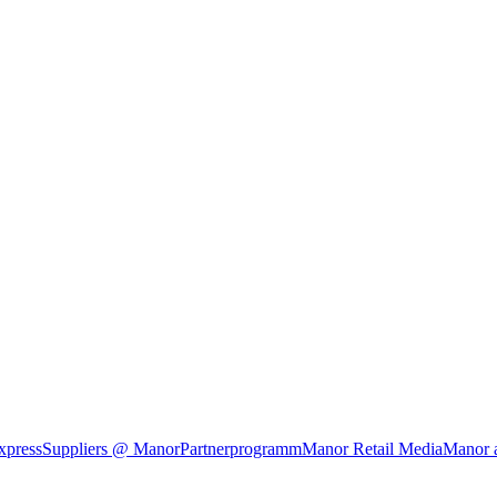
xpress
Suppliers @ Manor
Partnerprogramm
Manor Retail Media
Manor 