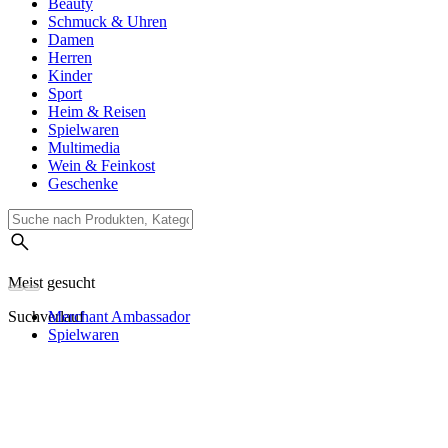
Beauty
Schmuck & Uhren
Damen
Herren
Kinder
Sport
Heim & Reisen
Spielwaren
Multimedia
Wein & Feinkost
Geschenke
Meist gesucht
Suchverlauf
Merchant Ambassador
Spielwaren