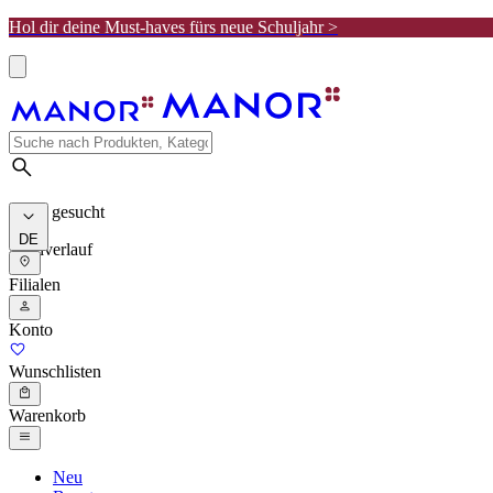
Hol dir deine Must-haves fürs neue Schuljahr >
Meist gesucht
DE
Suchverlauf
Filialen
Konto
Wunschlisten
Warenkorb
Neu