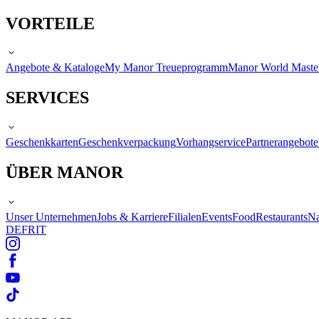
VORTEILE
Angebote & Kataloge
My Manor Treueprogramm
Manor World Maste
SERVICES
Geschenkkarten
Geschenkverpackung
Vorhangservice
Partnerangebote
ÜBER MANOR
Unser Unternehmen
Jobs & Karriere
Filialen
Events
Food
Restaurants
Na
DE
FR
IT