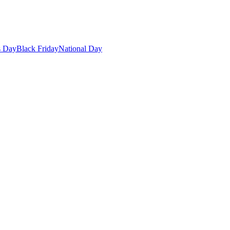
s Day
Black Friday
National Day