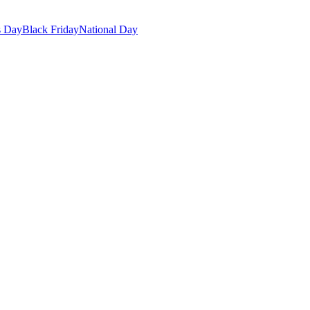
s Day
Black Friday
National Day