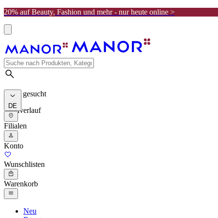
20% auf Beauty, Fashion und mehr - nur heute online >
Meist gesucht
DE
Suchverlauf
Filialen
Konto
Wunschlisten
Warenkorb
Neu