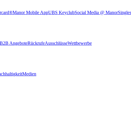
rcard®
Manor Mobile App
UBS Keyclub
Social Media @ Manor
Single
B2B Angebote
Rückrufe
Ausschlüsse
Wettbewerbe
chhaltigkeit
Medien