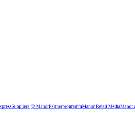
xpress
Suppliers @ Manor
Partnerprogramm
Manor Retail Media
Manor 