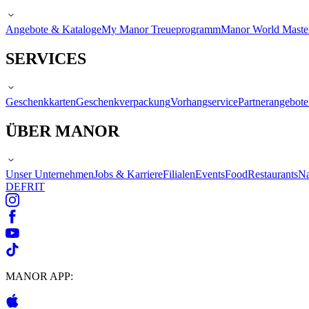
Angebote & Kataloge
My Manor Treueprogramm
Manor World Maste
SERVICES
Geschenkkarten
Geschenkverpackung
Vorhangservice
Partnerangebote
ÜBER MANOR
Unser Unternehmen
Jobs & Karriere
Filialen
Events
Food
Restaurants
Na
DE
FR
IT
MANOR APP: