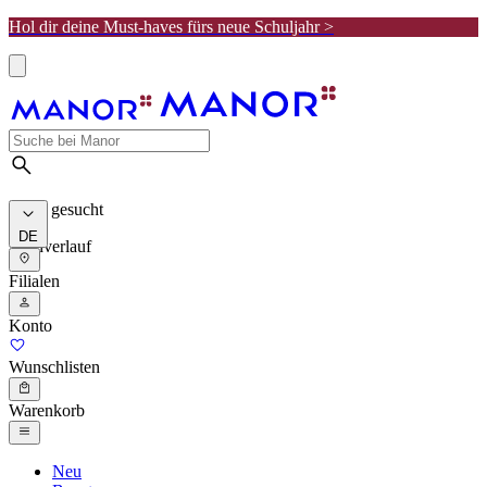
Hol dir deine Must-haves fürs neue Schuljahr >
Meist gesucht
DE
Suchverlauf
Filialen
Konto
Wunschlisten
Warenkorb
Neu