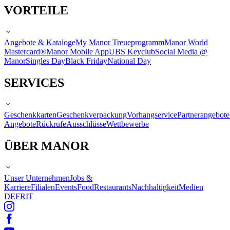
VORTEILE
Angebote & Kataloge
My Manor Treueprogramm
Manor World
Mastercard®
Manor Mobile App
UBS Keyclub
Social Media @
Manor
Singles Day
Black Friday
National Day
SERVICES
Geschenkkarten
Geschenkverpackung
Vorhangservice
Partnerangebote
Angebote
Rückrufe
Ausschlüsse
Wettbewerbe
ÜBER MANOR
Unser Unternehmen
Jobs &
Karriere
Filialen
Events
Food
Restaurants
Nachhaltigkeit
Medien
DE
FR
IT