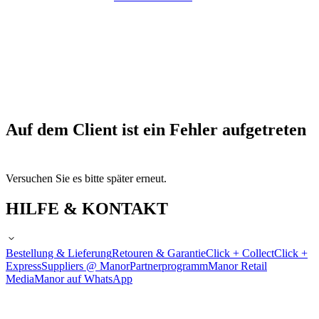
Auf dem Client ist ein Fehler aufgetreten
Versuchen Sie es bitte später erneut.
HILFE & KONTAKT
Bestellung & Lieferung
Retouren & Garantie
Click + Collect
Click +
Express
Suppliers @ Manor
Partnerprogramm
Manor Retail
Media
Manor auf WhatsApp