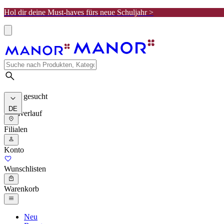
Hol dir deine Must-haves fürs neue Schuljahr >
Meist gesucht
DE
Suchverlauf
Filialen
Konto
Wunschlisten
Warenkorb
Neu