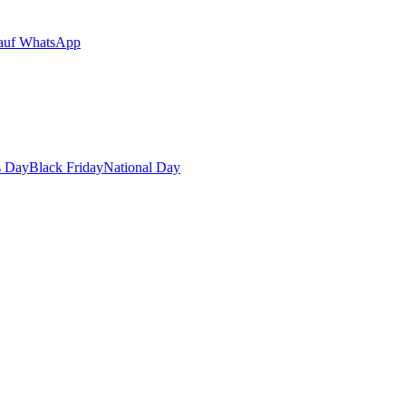
auf WhatsApp
s Day
Black Friday
National Day