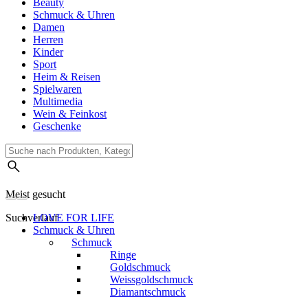
Beauty
Schmuck & Uhren
Damen
Herren
Kinder
Sport
Heim & Reisen
Spielwaren
Multimedia
Wein & Feinkost
Geschenke
Meist gesucht
Suchverlauf
LOVE FOR LIFE
Schmuck & Uhren
Schmuck
Ringe
Goldschmuck
Weissgoldschmuck
Diamantschmuck