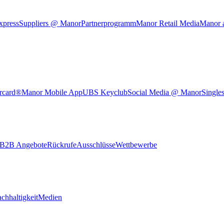
xpress
Suppliers @ Manor
Partnerprogramm
Manor Retail Media
Manor 
rcard®
Manor Mobile App
UBS Keyclub
Social Media @ Manor
Single
B2B Angebote
Rückrufe
Ausschlüsse
Wettbewerbe
chhaltigkeit
Medien