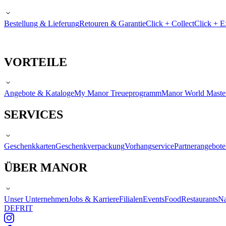
Bestellung & Lieferung
Retouren & Garantie
Click + Collect
Click + E
VORTEILE
Angebote & Kataloge
My Manor Treueprogramm
Manor World Maste
SERVICES
Geschenkkarten
Geschenkverpackung
Vorhangservice
Partnerangebote
ÜBER MANOR
Unser Unternehmen
Jobs & Karriere
Filialen
Events
Food
Restaurants
Na
DE
FR
IT