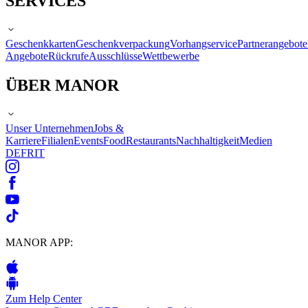
SERVICES
Geschenkkarten
Geschenkverpackung
Vorhangservice
Partnerangebote
Angebote
Rückrufe
Ausschlüsse
Wettbewerbe
ÜBER MANOR
Unser Unternehmen
Jobs &
Karriere
Filialen
Events
Food
Restaurants
Nachhaltigkeit
Medien
DE
FR
IT
MANOR APP:
Zum Help Center