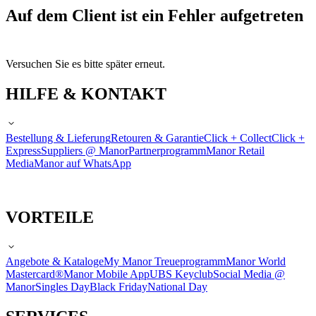
Auf dem Client ist ein Fehler aufgetreten
Versuchen Sie es bitte später erneut.
HILFE & KONTAKT
Bestellung & Lieferung
Retouren & Garantie
Click + Collect
Click +
Express
Suppliers @ Manor
Partnerprogramm
Manor Retail
Media
Manor auf WhatsApp
VORTEILE
Angebote & Kataloge
My Manor Treueprogramm
Manor World
Mastercard®
Manor Mobile App
UBS Keyclub
Social Media @
Manor
Singles Day
Black Friday
National Day