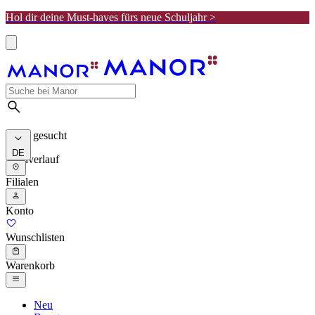
Hol dir deine Must-haves fürs neue Schuljahr >
Meist gesucht
DE
Suchverlauf
Filialen
Konto
Wunschlisten
Warenkorb
Neu