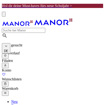
Hol dir deine Must-haves fürs neue Schuljahr >
Meist gesucht
DE
Suchverlauf
Filialen
Konto
Wunschlisten
Warenkorb
Neu