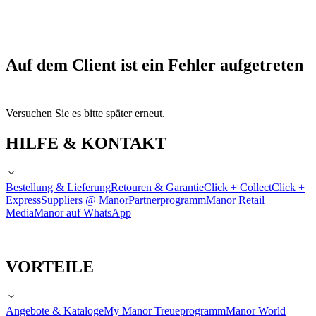
Auf dem Client ist ein Fehler aufgetreten
Versuchen Sie es bitte später erneut.
HILFE & KONTAKT
Bestellung & Lieferung
Retouren & Garantie
Click + Collect
Click +
Express
Suppliers @ Manor
Partnerprogramm
Manor Retail
Media
Manor auf WhatsApp
VORTEILE
Angebote & Kataloge
My Manor Treueprogramm
Manor World