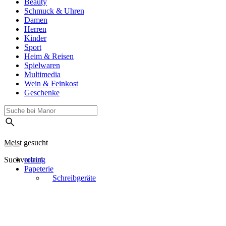
Beauty
Schmuck & Uhren
Damen
Herren
Kinder
Sport
Heim & Reisen
Spielwaren
Multimedia
Wein & Feinkost
Geschenke
Meist gesucht
Suchverlauf
rotring
Papeterie
Schreibgeräte