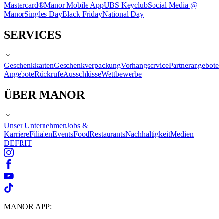
Mastercard®
Manor Mobile App
UBS Keyclub
Social Media @
Manor
Singles Day
Black Friday
National Day
SERVICES
Geschenkkarten
Geschenkverpackung
Vorhangservice
Partnerangebote
Angebote
Rückrufe
Ausschlüsse
Wettbewerbe
ÜBER MANOR
Unser Unternehmen
Jobs &
Karriere
Filialen
Events
Food
Restaurants
Nachhaltigkeit
Medien
DE
FR
IT
MANOR APP: