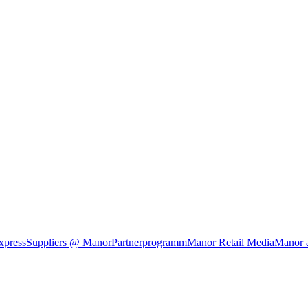
xpress
Suppliers @ Manor
Partnerprogramm
Manor Retail Media
Manor 