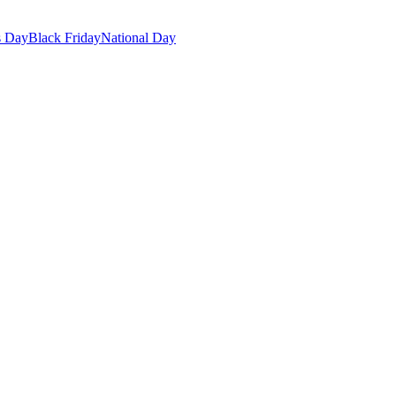
s Day
Black Friday
National Day