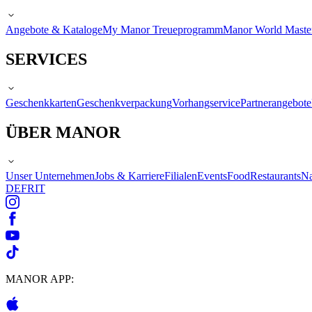
Angebote & Kataloge
My Manor Treueprogramm
Manor World Maste
SERVICES
Geschenkkarten
Geschenkverpackung
Vorhangservice
Partnerangebote
ÜBER MANOR
Unser Unternehmen
Jobs & Karriere
Filialen
Events
Food
Restaurants
Na
DE
FR
IT
MANOR APP: