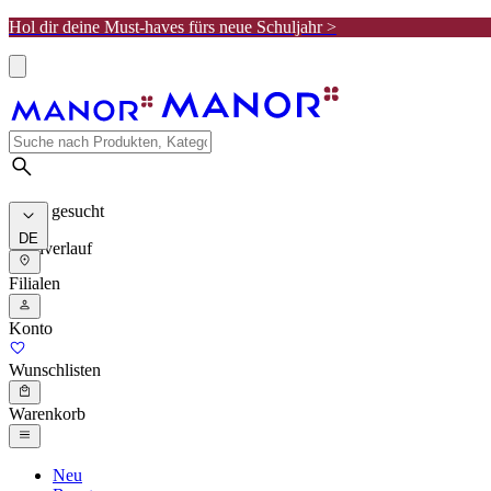
Hol dir deine Must-haves fürs neue Schuljahr >
Meist gesucht
DE
Suchverlauf
Filialen
Konto
Wunschlisten
Warenkorb
Neu