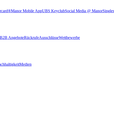
rcard®
Manor Mobile App
UBS Keyclub
Social Media @ Manor
Single
B2B Angebote
Rückrufe
Ausschlüsse
Wettbewerbe
chhaltigkeit
Medien