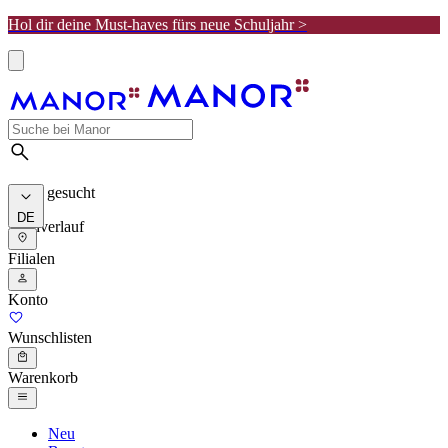
Hol dir deine Must-haves fürs neue Schuljahr >
Meist gesucht
DE
Suchverlauf
Filialen
Konto
Wunschlisten
Warenkorb
Neu