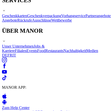
SERVICES
Geschenkkarten
Geschenkverpackung
Vorhangservice
Partnerangebote
Angebote
Rückrufe
Ausschlüsse
Wettbewerbe
ÜBER MANOR
Unser Unternehmen
Jobs &
Karriere
Filialen
Events
Food
Restaurants
Nachhaltigkeit
Medien
DE
FR
IT
MANOR APP:
Zum Help Center