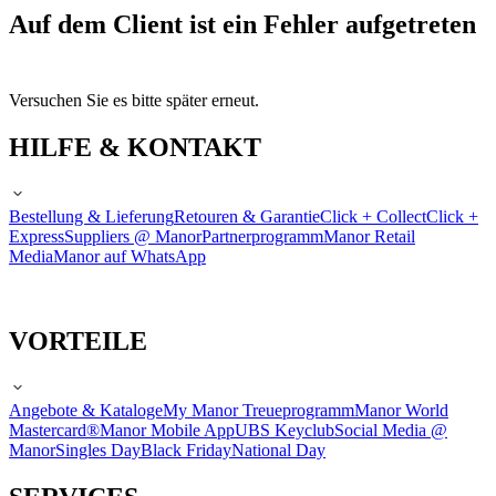
Auf dem Client ist ein Fehler aufgetreten
Versuchen Sie es bitte später erneut.
HILFE & KONTAKT
Bestellung & Lieferung
Retouren & Garantie
Click + Collect
Click +
Express
Suppliers @ Manor
Partnerprogramm
Manor Retail
Media
Manor auf WhatsApp
VORTEILE
Angebote & Kataloge
My Manor Treueprogramm
Manor World
Mastercard®
Manor Mobile App
UBS Keyclub
Social Media @
Manor
Singles Day
Black Friday
National Day