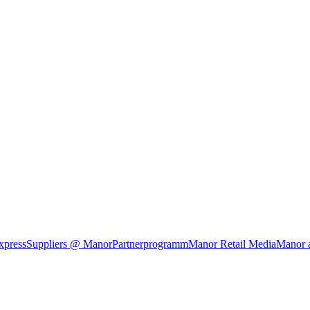
xpress
Suppliers @ Manor
Partnerprogramm
Manor Retail Media
Manor 