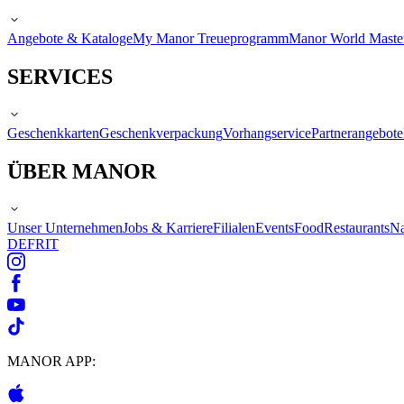
Angebote & Kataloge
My Manor Treueprogramm
Manor World Maste
SERVICES
Geschenkkarten
Geschenkverpackung
Vorhangservice
Partnerangebote
ÜBER MANOR
Unser Unternehmen
Jobs & Karriere
Filialen
Events
Food
Restaurants
Na
DE
FR
IT
MANOR APP: