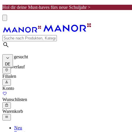
Hol dir deine Must-haves fürs neue Schuljahr >
Meist gesucht
DE
Suchverlauf
Filialen
Konto
Wunschlisten
Warenkorb
Neu