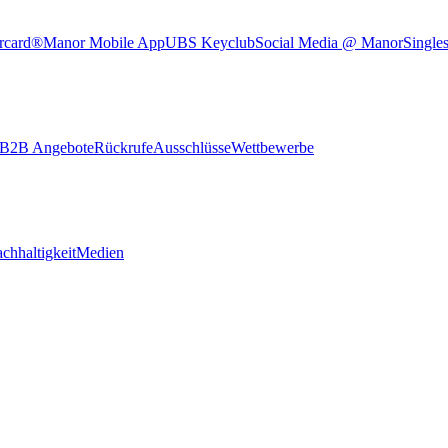
rcard®
Manor Mobile App
UBS Keyclub
Social Media @ Manor
Single
B2B Angebote
Rückrufe
Ausschlüsse
Wettbewerbe
chhaltigkeit
Medien