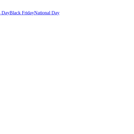
s Day
Black Friday
National Day