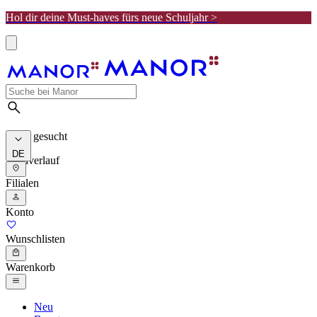
Hol dir deine Must-haves fürs neue Schuljahr >
Meist gesucht
DE
Suchverlauf
Filialen
Konto
Wunschlisten
Warenkorb
Neu