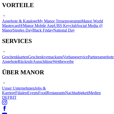
VORTEILE
Angebote & Kataloge
My Manor Treueprogramm
Manor World
Mastercard®
Manor Mobile App
UBS Keyclub
Social Media @
Manor
Singles Day
Black Friday
National Day
SERVICES
Geschenkkarten
Geschenkverpackung
Vorhangservice
Partnerangebote
Angebote
Rückrufe
Ausschlüsse
Wettbewerbe
ÜBER MANOR
Unser Unternehmen
Jobs &
Karriere
Filialen
Events
Food
Restaurants
Nachhaltigkeit
Medien
DE
FR
IT