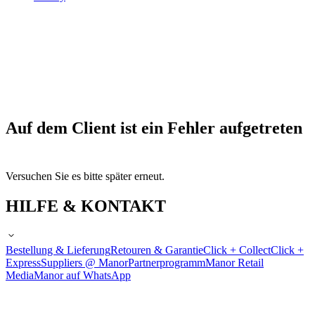
Auf dem Client ist ein Fehler aufgetreten
Versuchen Sie es bitte später erneut.
HILFE & KONTAKT
Bestellung & Lieferung
Retouren & Garantie
Click + Collect
Click +
Express
Suppliers @ Manor
Partnerprogramm
Manor Retail
Media
Manor auf WhatsApp